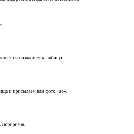
е.
опшего и названием кладбища.
ища и присылаем вам фото «до».
з сюрпризов.