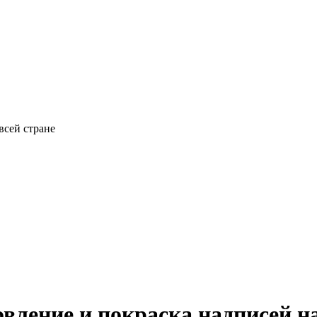
всей стране
овление и покраска надписей 