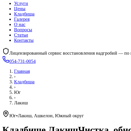
Услуги
Цены
Кладбища
Галерея
О нас
Вопросы
Статьи
Контакты
Лицензированный сервис восстановления надгробий — по 
054-731-0054
Главная
›
Кладбища
›
Юг
›
Лакиш
Юг
•
Лакиш, Ашкелон, Южный округ
Кладбище
Лакиш
Чистка, обн