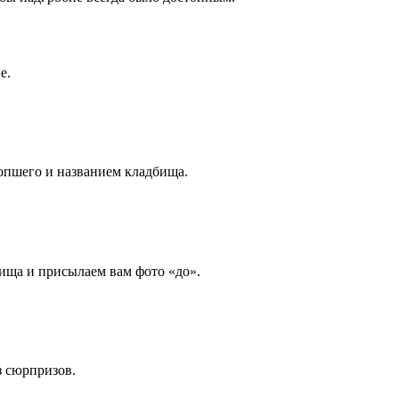
е.
опшего и названием кладбища.
ища и присылаем вам фото «до».
з сюрпризов.