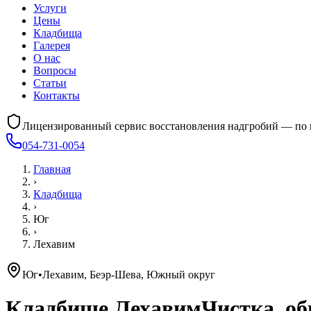
Услуги
Цены
Кладбища
Галерея
О нас
Вопросы
Статьи
Контакты
Лицензированный сервис восстановления надгробий — по 
054-731-0054
Главная
›
Кладбища
›
Юг
›
Лехавим
Юг
•
Лехавим, Беэр-Шева, Южный округ
Кладбище
Лехавим
Чистка, о