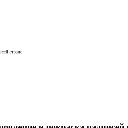
всей стране
бновление и покраска надписе