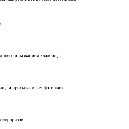
е.
опшего и названием кладбища.
ища и присылаем вам фото «до».
з сюрпризов.