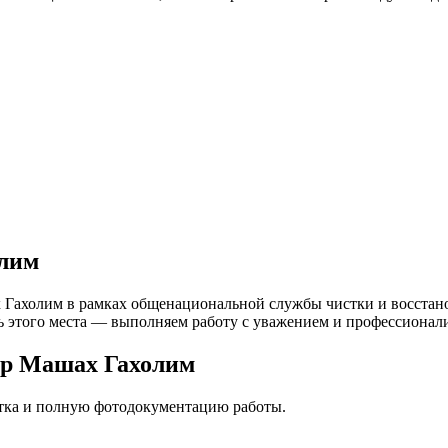
лим
Гахолим в рамках общенациональной службы чистки и восстанов
ь этого места — выполняем работу с уважением и профессионали
ор Машах Гахолим
стка и полную фотодокументацию работы.