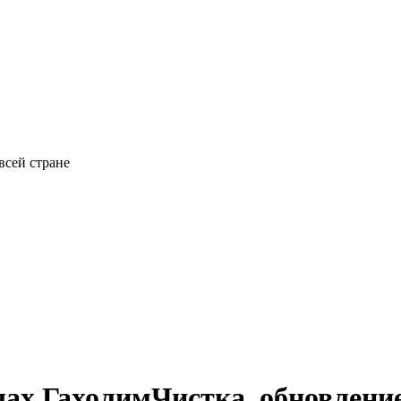
всей стране
ах Гахолим
Чистка, обновлени