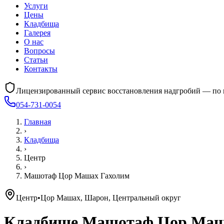
Услуги
Цены
Кладбища
Галерея
О нас
Вопросы
Статьи
Контакты
Лицензированный сервис восстановления надгробий — по 
054-731-0054
Главная
›
Кладбища
›
Центр
›
Машотаф Цор Машах Гахолим
Центр
•
Цор Машах, Шарон, Центральный округ
Кладбище
Машотаф Цор Маш