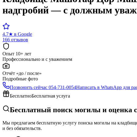
надгробий — с должным ува
4.7
★
в Google
166 отзывов
Опыт 10+ лет
Профессионально и с уважением
Отчёт «до / после»
Подробные фото
Позвонить сейчас
054-731-0054
Написать в WhatsApp для ра
Бесплатно
Бесплатная услуга
Бесплатный поиск могилы и оценка
Мы предлагаем бесплатную услугу поиска могилы на кладбище 
и без обязательств.