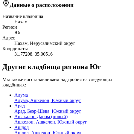
Данные о расположении
Название кладбища
Нахам
Регион
Юг
Адрес
Нахам, Иерусалимский округ
Координаты
31.77208
,
35.00516
Другие кладбища региона Юг
Мы также восстанавливаем надгробия на следующих
кладбищах:
Алума
Алума, Ашкелон, Южный округ
Арад
Арад, Беэр-Шева, Южный округ
Ашакалон Даром (новый)
Ашкелон, Ашкелон, Южный округ
Ашдод
Ашдод, Ашкелон, Южный округ