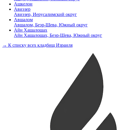
Ашкелон
Авиэзер
Авиэзер, Иерусалимский округ
Авшалом
Авшалом, Беэр-Шева, Южный округ
Айн Хашалошах
Айн Хашалошах, Беэр-Шева, Южный округ
→ К списку всех кладбищ Израиля