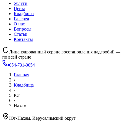
Услуги
Цены
Кладбища
Галерея
О нас
Вопросы
Статьи
Контакты
Лицензированный сервис восстановления надгробий —
по всей стране
054-731-0054
Главная
›
Кладбища
›
Юг
›
Нахам
Юг
•
Нахам, Иерусалимский округ