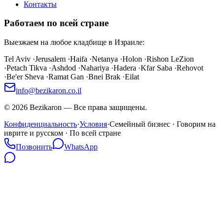
Контакты
Работаем по всей стране
Выезжаем на любое кладбище в Израиле:
Tel Aviv
·
Jerusalem
·
Haifa
·
Netanya
·
Holon
·
Rishon LeZion
·
Petach Tikva
·
Ashdod
·
Nahariya
·
Hadera
·
Kfar Saba
·
Rehovot
·
Be'er Sheva
·
Ramat Gan
·
Bnei Brak
·
Eilat
info@bezikaron.co.il
©
2026
Bezikaron
—
Все права защищены.
Конфиденциальность
·
Условия
·
Семейный бизнес · Говорим на
иврите и русском · По всей стране
Позвонить
WhatsApp