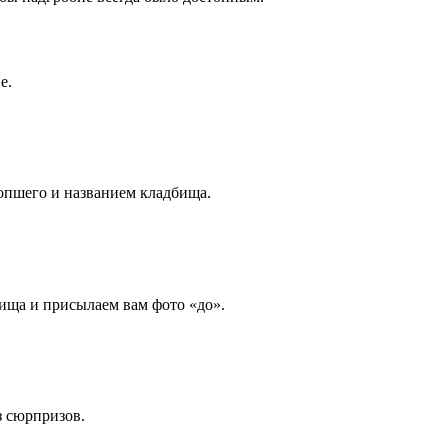
е.
опшего и названием кладбища.
ища и присылаем вам фото «до».
з сюрпризов.