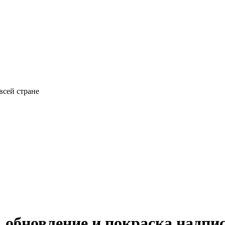
всей стране
, обновление и покраска надп