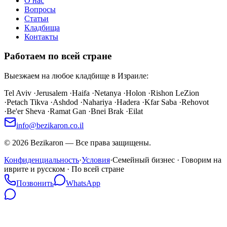
О нас
Вопросы
Статьи
Кладбища
Контакты
Работаем по всей стране
Выезжаем на любое кладбище в Израиле:
Tel Aviv
·
Jerusalem
·
Haifa
·
Netanya
·
Holon
·
Rishon LeZion
·
Petach Tikva
·
Ashdod
·
Nahariya
·
Hadera
·
Kfar Saba
·
Rehovot
·
Be'er Sheva
·
Ramat Gan
·
Bnei Brak
·
Eilat
info@bezikaron.co.il
©
2026
Bezikaron
—
Все права защищены.
Конфиденциальность
·
Условия
·
Семейный бизнес · Говорим на
иврите и русском · По всей стране
Позвонить
WhatsApp