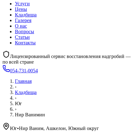
Услуги
Цены
Кладбища
Галерея
О нас
Вопросы
Статьи
Контакты
Лицензированный сервис восстановления надгробий —
по всей стране
054-731-0054
Главная
›
Кладбища
›
Юг
›
Нир Ванимин
Юг
•
Нир Ваним, Ашкелон, Южный округ