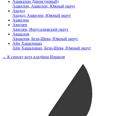
Ашакалон Даром (новый)
Ашкелон, Ашкелон, Южный округ
Ашдод
Ашдод, Ашкелон, Южный округ
Ашкелон
Авиэзер
Авиэзер, Иерусалимский округ
Авшалом
Авшалом, Беэр-Шева, Южный округ
Айн Хашалошах
Айн Хашалошах, Беэр-Шева, Южный округ
→ К списку всех кладбищ Израиля