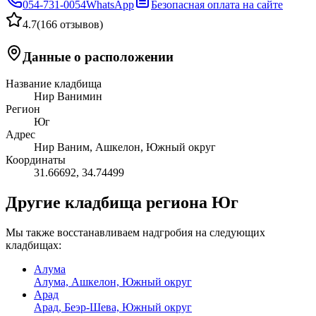
054-731-0054
WhatsApp
Безопасная оплата на сайте
4.7
(
166 отзывов
)
Данные о расположении
Название кладбища
Нир Ванимин
Регион
Юг
Адрес
Нир Ваним, Ашкелон, Южный округ
Координаты
31.66692
,
34.74499
Другие кладбища региона Юг
Мы также восстанавливаем надгробия на следующих
кладбищах:
Алума
Алума, Ашкелон, Южный округ
Арад
Арад, Беэр-Шева, Южный округ