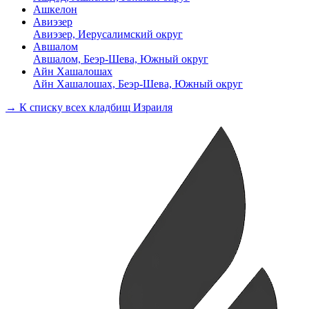
Ашкелон
Авиэзер
Авиэзер, Иерусалимский округ
Авшалом
Авшалом, Беэр-Шева, Южный округ
Айн Хашалошах
Айн Хашалошах, Беэр-Шева, Южный округ
→ К списку всех кладбищ Израиля