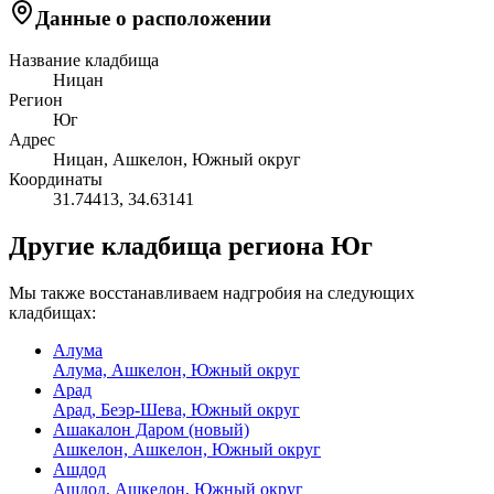
Данные о расположении
Название кладбища
Ницан
Регион
Юг
Адрес
Ницан, Ашкелон, Южный округ
Координаты
31.74413
,
34.63141
Другие кладбища региона Юг
Мы также восстанавливаем надгробия на следующих
кладбищах:
Алума
Алума, Ашкелон, Южный округ
Арад
Арад, Беэр-Шева, Южный округ
Ашакалон Даром (новый)
Ашкелон, Ашкелон, Южный округ
Ашдод
Ашдод, Ашкелон, Южный округ