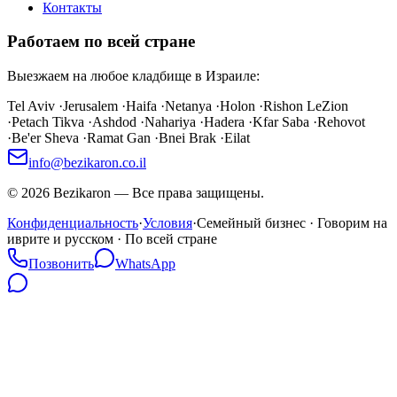
Контакты
Работаем по всей стране
Выезжаем на любое кладбище в Израиле:
Tel Aviv
·
Jerusalem
·
Haifa
·
Netanya
·
Holon
·
Rishon LeZion
·
Petach Tikva
·
Ashdod
·
Nahariya
·
Hadera
·
Kfar Saba
·
Rehovot
·
Be'er Sheva
·
Ramat Gan
·
Bnei Brak
·
Eilat
info@bezikaron.co.il
©
2026
Bezikaron
—
Все права защищены.
Конфиденциальность
·
Условия
·
Семейный бизнес · Говорим на
иврите и русском · По всей стране
Позвонить
WhatsApp