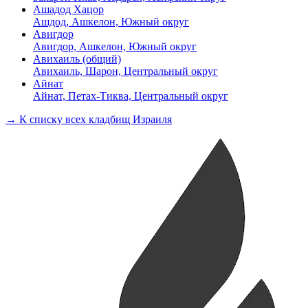
Ашадод Хацор
Ашдод, Ашкелон, Южный округ
Авигдор
Авигдор, Ашкелон, Южный округ
Авихаиль (общий)
Авихаиль, Шарон, Центральный округ
Айнат
Айнат, Петах-Тиква, Центральный округ
→ К списку всех кладбищ Израиля