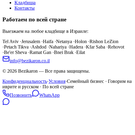
Кладбища
Контакты
Работаем по всей стране
Выезжаем на любое кладбище в Израиле:
Tel Aviv
·
Jerusalem
·
Haifa
·
Netanya
·
Holon
·
Rishon LeZion
·
Petach Tikva
·
Ashdod
·
Nahariya
·
Hadera
·
Kfar Saba
·
Rehovot
·
Be'er Sheva
·
Ramat Gan
·
Bnei Brak
·
Eilat
info@bezikaron.co.il
©
2026
Bezikaron
—
Все права защищены.
Конфиденциальность
·
Условия
·
Семейный бизнес · Говорим на
иврите и русском · По всей стране
Позвонить
WhatsApp