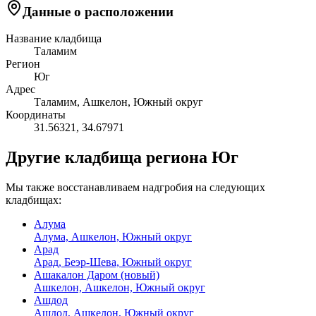
Данные о расположении
Название кладбища
Таламим
Регион
Юг
Адрес
Таламим, Ашкелон, Южный округ
Координаты
31.56321
,
34.67971
Другие кладбища региона Юг
Мы также восстанавливаем надгробия на следующих
кладбищах:
Алума
Алума, Ашкелон, Южный округ
Арад
Арад, Беэр-Шева, Южный округ
Ашакалон Даром (новый)
Ашкелон, Ашкелон, Южный округ
Ашдод
Ашдод, Ашкелон, Южный округ