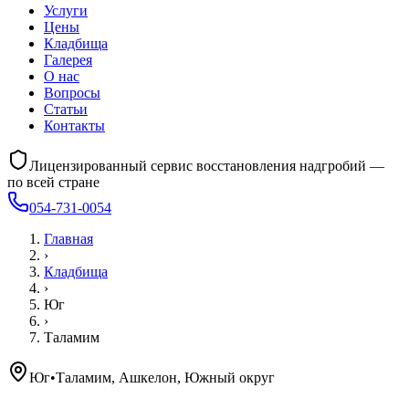
Услуги
Цены
Кладбища
Галерея
О нас
Вопросы
Статьи
Контакты
Лицензированный сервис восстановления надгробий —
по всей стране
054-731-0054
Главная
›
Кладбища
›
Юг
›
Таламим
Юг
•
Таламим, Ашкелон, Южный округ