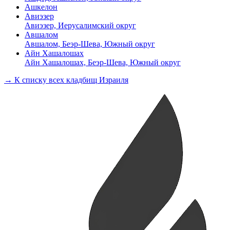
Ашкелон
Авиэзер
Авиэзер, Иерусалимский округ
Авшалом
Авшалом, Беэр-Шева, Южный округ
Айн Хашалошах
Айн Хашалошах, Беэр-Шева, Южный округ
→ К списку всех кладбищ Израиля