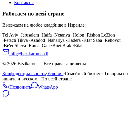
Контакты
Работаем по всей стране
Выезжаем на любое кладбище в Израиле:
Tel Aviv
·
Jerusalem
·
Haifa
·
Netanya
·
Holon
·
Rishon LeZion
·
Petach Tikva
·
Ashdod
·
Nahariya
·
Hadera
·
Kfar Saba
·
Rehovot
·
Be'er Sheva
·
Ramat Gan
·
Bnei Brak
·
Eilat
info@bezikaron.co.il
©
2026
Bezikaron
—
Все права защищены.
Конфиденциальность
·
Условия
·
Семейный бизнес · Говорим на
иврите и русском · По всей стране
Позвонить
WhatsApp