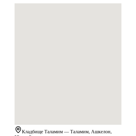
Кладбище
Таламим
— Таламим, Ашкелон,