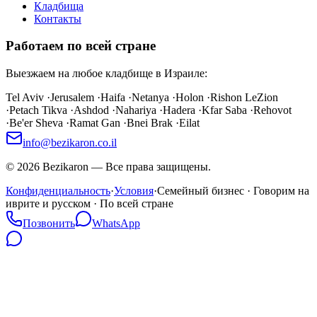
Кладбища
Контакты
Работаем по всей стране
Выезжаем на любое кладбище в Израиле:
Tel Aviv
·
Jerusalem
·
Haifa
·
Netanya
·
Holon
·
Rishon LeZion
·
Petach Tikva
·
Ashdod
·
Nahariya
·
Hadera
·
Kfar Saba
·
Rehovot
·
Be'er Sheva
·
Ramat Gan
·
Bnei Brak
·
Eilat
info@bezikaron.co.il
©
2026
Bezikaron
—
Все права защищены.
Конфиденциальность
·
Условия
·
Семейный бизнес · Говорим на
иврите и русском · По всей стране
Позвонить
WhatsApp