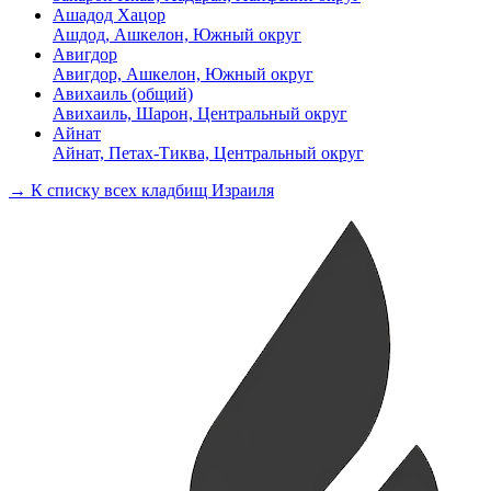
Ашадод Хацор
Ашдод, Ашкелон, Южный округ
Авигдор
Авигдор, Ашкелон, Южный округ
Авихаиль (общий)
Авихаиль, Шарон, Центральный округ
Айнат
Айнат, Петах-Тиква, Центральный округ
→ К списку всех кладбищ Израиля