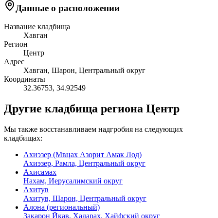
Данные о расположении
Название кладбища
Хавган
Регион
Центр
Адрес
Хавган, Шарон, Центральный округ
Координаты
32.36753
,
34.92549
Другие кладбища региона Центр
Мы также восстанавливаем надгробия на следующих
кладбищах:
Ахиэзер (Мвцах Азорит Амак Лод)
Ахиэзер, Рамла, Центральный округ
Ахисамах
Нахам, Иерусалимский округ
Ахитув
Ахитув, Шарон, Центральный округ
Алона (региональный)
Закарон Йкав, Хадарах, Хайфский округ