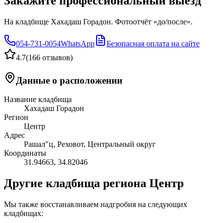
Закажите профессиональный выезд
На кладбище Хахадаш Горадон. Фотоотчёт «до/после».
054-731-0054
WhatsApp
Безопасная оплата на сайте
4.7
(
166 отзывов
)
Данные о расположении
Название кладбища
Хахадаш Горадон
Регион
Центр
Адрес
Рашал"ц, Реховот, Центральный округ
Координаты
31.94663
,
34.82046
Другие кладбища региона Центр
Мы также восстанавливаем надгробия на следующих
кладбищах: