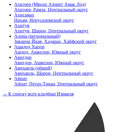
Ахиэзер (Мвцах Азорит Амак Лод)
Ахиэзер, Рамла, Центральный округ
Ахисамах
Нахам, Иерусалимский округ
Ахитув
Ахитув, Шарон, Центральный округ
Алона (региональный)
Закарон Йкав, Хадарах, Хайфский округ
Ашадод Хацор
Ашдод, Ашкелон, Южный округ
Авигдор
Авигдор, Ашкелон, Южный округ
Авихаиль (общий)
Авихаиль, Шарон, Центральный округ
Айнат
Айнат, Петах-Тиква, Центральный округ
→ К списку всех кладбищ Израиля