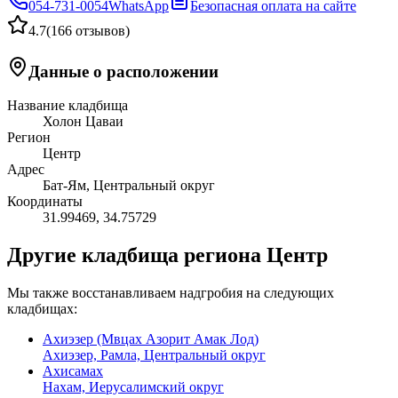
054-731-0054
WhatsApp
Безопасная оплата на сайте
4.7
(
166 отзывов
)
Данные о расположении
Название кладбища
Холон Цаваи
Регион
Центр
Адрес
Бат-Ям, Центральный округ
Координаты
31.99469
,
34.75729
Другие кладбища региона Центр
Мы также восстанавливаем надгробия на следующих
кладбищах:
Ахиэзер (Мвцах Азорит Амак Лод)
Ахиэзер, Рамла, Центральный округ
Ахисамах
Нахам, Иерусалимский округ