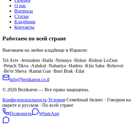
Галерея
О нас
Вопросы
Статьи
Кладбища
Контакты
Работаем по всей стране
Выезжаем на любое кладбище в Израиле:
Tel Aviv
·
Jerusalem
·
Haifa
·
Netanya
·
Holon
·
Rishon LeZion
·
Petach Tikva
·
Ashdod
·
Nahariya
·
Hadera
·
Kfar Saba
·
Rehovot
·
Be'er Sheva
·
Ramat Gan
·
Bnei Brak
·
Eilat
info@bezikaron.co.il
©
2026
Bezikaron
—
Все права защищены.
Конфиденциальность
·
Условия
·
Семейный бизнес · Говорим на
иврите и русском · По всей стране
Позвонить
WhatsApp