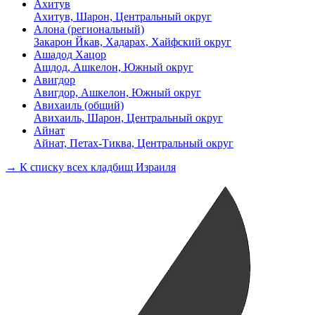
Ахитув
Ахитув, Шарон, Центральный округ
Алона (региональный)
Закарон Йкав, Хадарах, Хайфский округ
Ашадод Хацор
Ашдод, Ашкелон, Южный округ
Авигдор
Авигдор, Ашкелон, Южный округ
Авихаиль (общий)
Авихаиль, Шарон, Центральный округ
Айнат
Айнат, Петах-Тиква, Центральный округ
→ К списку всех кладбищ Израиля