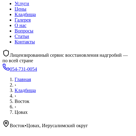
Услуги
Цены
Кладбища
Галерея
О нас
Вопросы
Статьи
Контакты
Лицензированный сервис восстановления надгробий —
по всей стране
054-731-0054
Главная
›
Кладбища
›
Восток
›
Цовах
Восток
•
Цовах, Иерусалимский округ