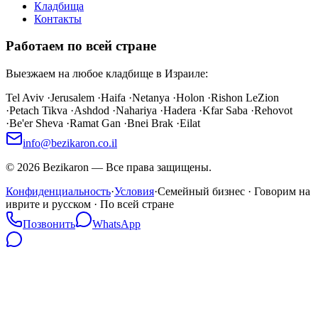
Кладбища
Контакты
Работаем по всей стране
Выезжаем на любое кладбище в Израиле:
Tel Aviv
·
Jerusalem
·
Haifa
·
Netanya
·
Holon
·
Rishon LeZion
·
Petach Tikva
·
Ashdod
·
Nahariya
·
Hadera
·
Kfar Saba
·
Rehovot
·
Be'er Sheva
·
Ramat Gan
·
Bnei Brak
·
Eilat
info@bezikaron.co.il
©
2026
Bezikaron
—
Все права защищены.
Конфиденциальность
·
Условия
·
Семейный бизнес · Говорим на
иврите и русском · По всей стране
Позвонить
WhatsApp