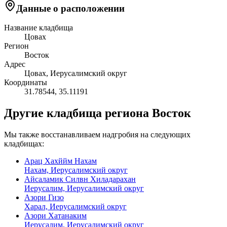
Данные о расположении
Название кладбища
Цовах
Регион
Восток
Адрес
Цовах, Иерусалимский округ
Координаты
31.78544
,
35.11191
Другие кладбища региона Восток
Мы также восстанавливаем надгробия на следующих
кладбищах:
Арац Хахййм Нахам
Нахам, Иерусалимский округ
Айсаламик Силвн Хиладарахан
Иерусалим, Иерусалимский округ
Азори Гизо
Харал, Иерусалимский округ
Азори Хатанаким
Иерусалим, Иерусалимский округ