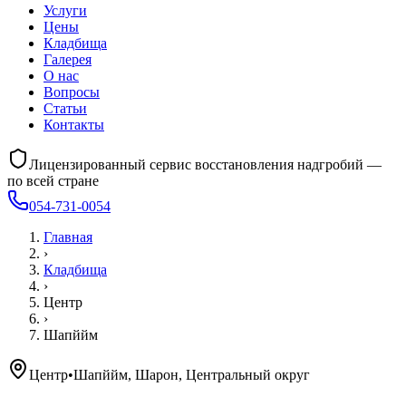
Услуги
Цены
Кладбища
Галерея
О нас
Вопросы
Статьи
Контакты
Лицензированный сервис восстановления надгробий —
по всей стране
054-731-0054
Главная
›
Кладбища
›
Центр
›
Шапййм
Центр
•
Шапййм, Шарон, Центральный округ