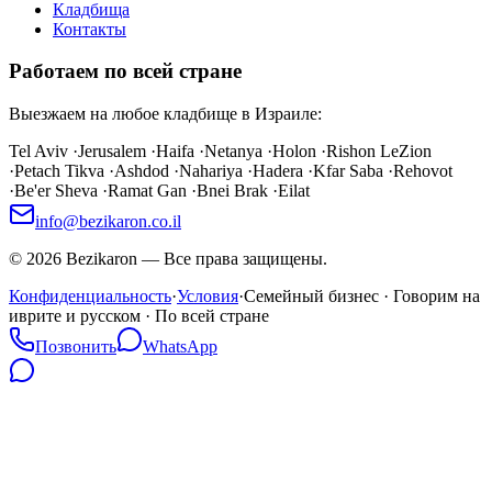
Кладбища
Контакты
Работаем по всей стране
Выезжаем на любое кладбище в Израиле:
Tel Aviv
·
Jerusalem
·
Haifa
·
Netanya
·
Holon
·
Rishon LeZion
·
Petach Tikva
·
Ashdod
·
Nahariya
·
Hadera
·
Kfar Saba
·
Rehovot
·
Be'er Sheva
·
Ramat Gan
·
Bnei Brak
·
Eilat
info@bezikaron.co.il
©
2026
Bezikaron
—
Все права защищены.
Конфиденциальность
·
Условия
·
Семейный бизнес · Говорим на
иврите и русском · По всей стране
Позвонить
WhatsApp