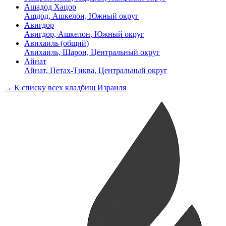
Ашадод Хацор
Ашдод, Ашкелон, Южный округ
Авигдор
Авигдор, Ашкелон, Южный округ
Авихаиль (общий)
Авихаиль, Шарон, Центральный округ
Айнат
Айнат, Петах-Тиква, Центральный округ
→ К списку всех кладбищ Израиля