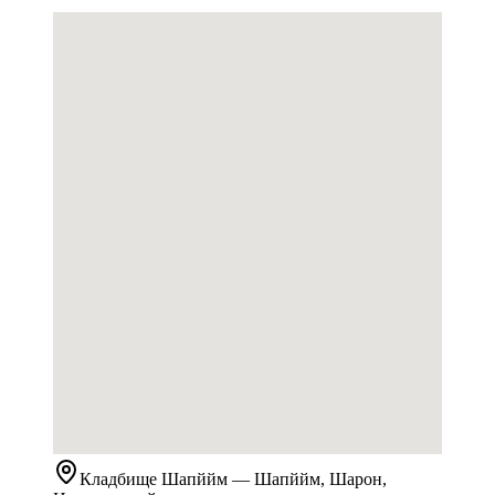
Кладбище
Шапййм
— Шапййм, Шарон,