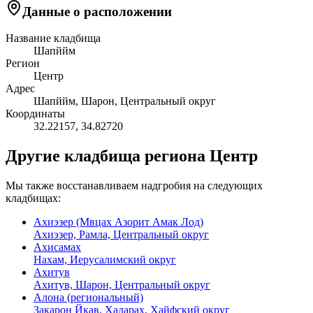
Данные о расположении
Название кладбища
Шапййм
Регион
Центр
Адрес
Шапййм, Шарон, Центральный округ
Координаты
32.22157
,
34.82720
Другие кладбища региона Центр
Мы также восстанавливаем надгробия на следующих
кладбищах:
Ахиэзер (Мвцах Азорит Амак Лод)
Ахиэзер, Рамла, Центральный округ
Ахисамах
Нахам, Иерусалимский округ
Ахитув
Ахитув, Шарон, Центральный округ
Алона (региональный)
Закарон Йкав, Хадарах, Хайфский округ