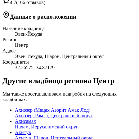
4.7
(
166 отзывов
)
Данные о расположении
Название кладбища
Эвен-Йехуда
Регион
Центр
Адрес
Эвен-Йехуда, Шарон, Центральный округ
Координаты
32.26575
,
34.87179
Другие кладбища региона Центр
Мы также восстанавливаем надгробия на следующих
кладбищах:
Ахиэзер (Мвцах Азорит Амак Лод)
Ахиэзер, Рамла, Центральный округ
Ахисамах
Нахам, Иерусалимский округ
Ахитув
Ахитув, Шарон, Центральный округ