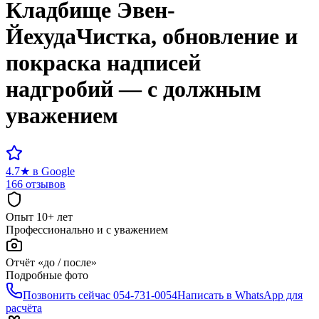
Кладбище
Эвен-
Йехуда
Чистка, обновление и
покраска надписей
надгробий — с должным
уважением
4.7
★
в Google
166 отзывов
Опыт 10+ лет
Профессионально и с уважением
Отчёт «до / после»
Подробные фото
Позвонить сейчас
054-731-0054
Написать в WhatsApp для
расчёта