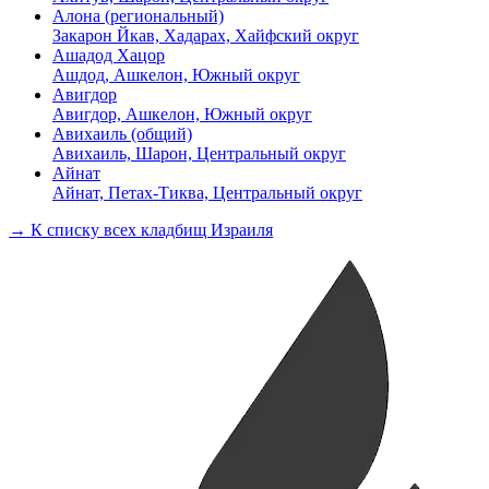
Алона (региональный)
Закарон Йкав, Хадарах, Хайфский округ
Ашадод Хацор
Ашдод, Ашкелон, Южный округ
Авигдор
Авигдор, Ашкелон, Южный округ
Авихаиль (общий)
Авихаиль, Шарон, Центральный округ
Айнат
Айнат, Петах-Тиква, Центральный округ
→ К списку всех кладбищ Израиля