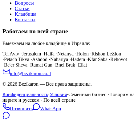
Вопросы
Статьи
Кладбища
Контакты
Работаем по всей стране
Выезжаем на любое кладбище в Израиле:
Tel Aviv
·
Jerusalem
·
Haifa
·
Netanya
·
Holon
·
Rishon LeZion
·
Petach Tikva
·
Ashdod
·
Nahariya
·
Hadera
·
Kfar Saba
·
Rehovot
·
Be'er Sheva
·
Ramat Gan
·
Bnei Brak
·
Eilat
info@bezikaron.co.il
©
2026
Bezikaron
—
Все права защищены.
Конфиденциальность
·
Условия
·
Семейный бизнес · Говорим на
иврите и русском · По всей стране
Позвонить
WhatsApp