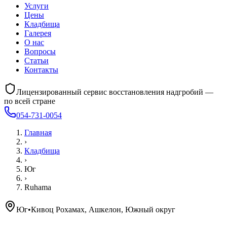
Услуги
Цены
Кладбища
Галерея
О нас
Вопросы
Статьи
Контакты
Лицензированный сервис восстановления надгробий —
по всей стране
054-731-0054
Главная
›
Кладбища
›
Юг
›
Ruhama
Юг
•
Кивоц Рохамах, Ашкелон, Южный округ