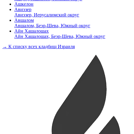
Ашкелон
Авиэзер
Авиэзер, Иерусалимский округ
Авшалом
Авшалом, Беэр-Шева, Южный округ
Айн Хашалошах
Айн Хашалошах, Беэр-Шева, Южный округ
→ К списку всех кладбищ Израиля