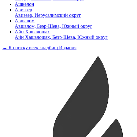
Ашкелон
Авиэзер
Авиэзер, Иерусалимский округ
Авшалом
Авшалом, Беэр-Шева, Южный округ
Айн Хашалошах
Айн Хашалошах, Беэр-Шева, Южный округ
→ К списку всех кладбищ Израиля