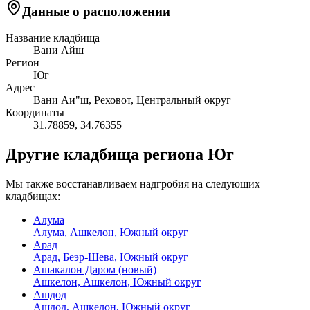
Данные о расположении
Название кладбища
Вани Айш
Регион
Юг
Адрес
Вани Аи"ш, Реховот, Центральный округ
Координаты
31.78859
,
34.76355
Другие кладбища региона Юг
Мы также восстанавливаем надгробия на следующих
кладбищах:
Алума
Алума, Ашкелон, Южный округ
Арад
Арад, Беэр-Шева, Южный округ
Ашакалон Даром (новый)
Ашкелон, Ашкелон, Южный округ
Ашдод
Ашдод, Ашкелон, Южный округ