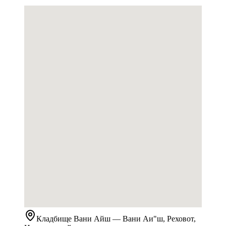
Кладбище
Вани Айш
— Вани Аи"ш, Реховот,