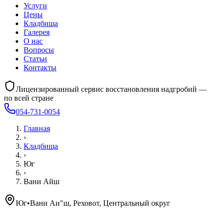
Услуги
Цены
Кладбища
Галерея
О нас
Вопросы
Статьи
Контакты
Лицензированный сервис восстановления надгробий —
по всей стране
054-731-0054
Главная
›
Кладбища
›
Юг
›
Вани Айш
Юг
•
Вани Аи"ш, Реховот, Центральный округ