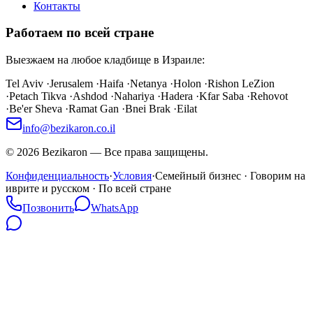
Контакты
Работаем по всей стране
Выезжаем на любое кладбище в Израиле:
Tel Aviv
·
Jerusalem
·
Haifa
·
Netanya
·
Holon
·
Rishon LeZion
·
Petach Tikva
·
Ashdod
·
Nahariya
·
Hadera
·
Kfar Saba
·
Rehovot
·
Be'er Sheva
·
Ramat Gan
·
Bnei Brak
·
Eilat
info@bezikaron.co.il
©
2026
Bezikaron
—
Все права защищены.
Конфиденциальность
·
Условия
·
Семейный бизнес · Говорим на
иврите и русском · По всей стране
Позвонить
WhatsApp