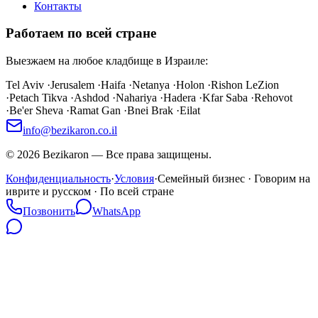
Контакты
Работаем по всей стране
Выезжаем на любое кладбище в Израиле:
Tel Aviv
·
Jerusalem
·
Haifa
·
Netanya
·
Holon
·
Rishon LeZion
·
Petach Tikva
·
Ashdod
·
Nahariya
·
Hadera
·
Kfar Saba
·
Rehovot
·
Be'er Sheva
·
Ramat Gan
·
Bnei Brak
·
Eilat
info@bezikaron.co.il
©
2026
Bezikaron
—
Все права защищены.
Конфиденциальность
·
Условия
·
Семейный бизнес · Говорим на
иврите и русском · По всей стране
Позвонить
WhatsApp