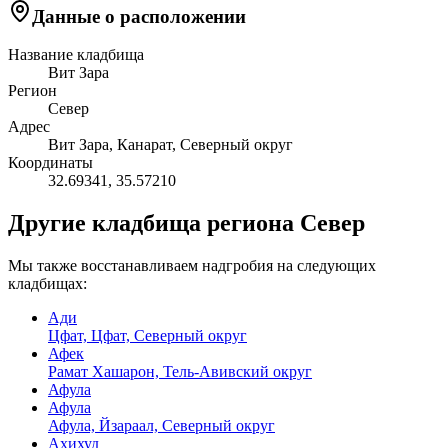
Данные о расположении
Название кладбища
Вит Зара
Регион
Север
Адрес
Вит Зара, Канарат, Северный округ
Координаты
32.69341
,
35.57210
Другие кладбища региона Север
Мы также восстанавливаем надгробия на следующих
кладбищах:
Ади
Цфат, Цфат, Северный округ
Афек
Рамат Хашарон, Тель-Авивский округ
Афула
Афула
Афула, Йзараал, Северный округ
Ахихуд