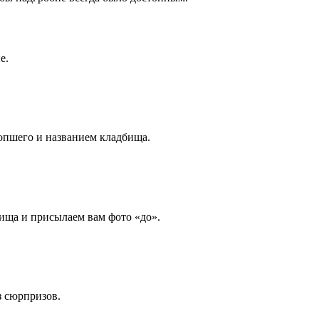
е.
опшего и названием кладбища.
ища и присылаем вам фото «до».
з сюрпризов.