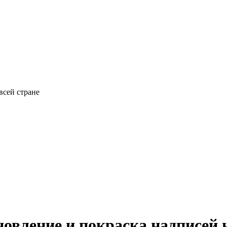
всей стране
новление и покраска надписей