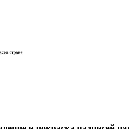
всей стране
вление и покраска надписей н