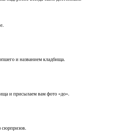
е.
опшего и названием кладбища.
ища и присылаем вам фото «до».
з сюрпризов.