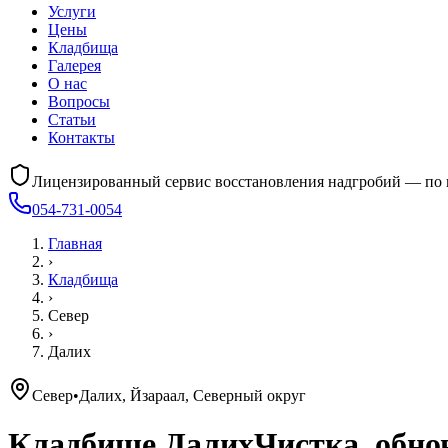
Услуги
Цены
Кладбища
Галерея
О нас
Вопросы
Статьи
Контакты
Лицензированный сервис восстановления надгробий — по 
054-731-0054
Главная
›
Кладбища
›
Север
›
Далих
Север
•
Далих, Йзараал, Северный округ
Кладбище
Далих
Чистка, обно