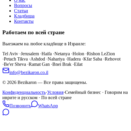
О нас
Вопросы
Статьи
Кладбища
Контакты
Работаем по всей стране
Выезжаем на любое кладбище в Израиле:
Tel Aviv
·
Jerusalem
·
Haifa
·
Netanya
·
Holon
·
Rishon LeZion
·
Petach Tikva
·
Ashdod
·
Nahariya
·
Hadera
·
Kfar Saba
·
Rehovot
·
Be'er Sheva
·
Ramat Gan
·
Bnei Brak
·
Eilat
info@bezikaron.co.il
©
2026
Bezikaron
—
Все права защищены.
Конфиденциальность
·
Условия
·
Семейный бизнес · Говорим на
иврите и русском · По всей стране
Позвонить
WhatsApp