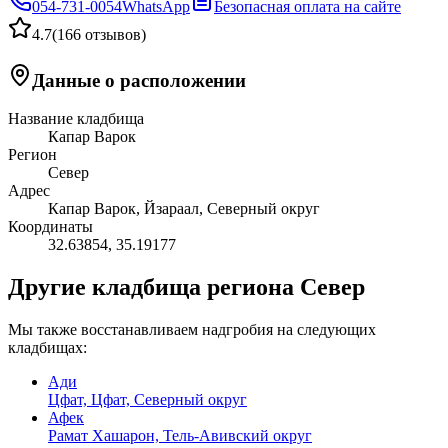
054-731-0054
WhatsApp
Безопасная оплата на сайте
4.7
(
166 отзывов
)
Данные о расположении
Название кладбища
Капар Варок
Регион
Север
Адрес
Капар Варок, Йзараал, Северный округ
Координаты
32.63854
,
35.19177
Другие кладбища региона Север
Мы также восстанавливаем надгробия на следующих
кладбищах:
Ади
Цфат, Цфат, Северный округ
Афек
Рамат Хашарон, Тель-Авивский округ