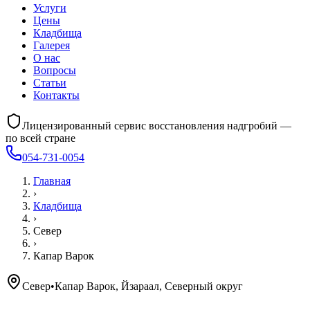
Услуги
Цены
Кладбища
Галерея
О нас
Вопросы
Статьи
Контакты
Лицензированный сервис восстановления надгробий —
по всей стране
054-731-0054
Главная
›
Кладбища
›
Север
›
Капар Варок
Север
•
Капар Варок, Йзараал, Северный округ