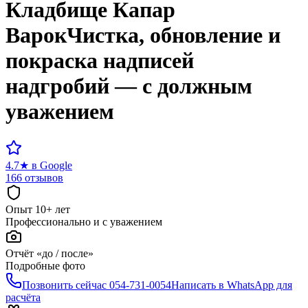
Кладбище
Капар
Варок
Чистка, обновление и
покраска надписей
надгробий — с должным
уважением
4.7
★
в Google
166 отзывов
Опыт 10+ лет
Профессионально и с уважением
Отчёт «до / после»
Подробные фото
Позвонить сейчас
054-731-0054
Написать в WhatsApp для
расчёта