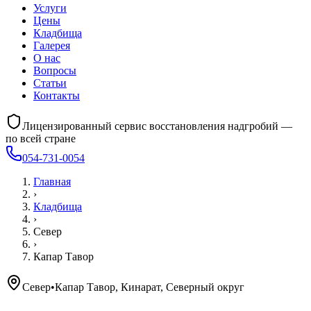
Услуги
Цены
Кладбища
Галерея
О нас
Вопросы
Статьи
Контакты
Лицензированный сервис восстановления надгробий —
по всей стране
054-731-0054
Главная
›
Кладбища
›
Север
›
Капар Тавор
Север
•
Капар Тавор, Кинарат, Северный округ