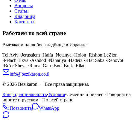
О нас
Вопросы
Статьи
Кладбища
Контакты
Работаем по всей стране
Выезжаем на любое кладбище в Израиле:
Tel Aviv
·
Jerusalem
·
Haifa
·
Netanya
·
Holon
·
Rishon LeZion
·
Petach Tikva
·
Ashdod
·
Nahariya
·
Hadera
·
Kfar Saba
·
Rehovot
·
Be'er Sheva
·
Ramat Gan
·
Bnei Brak
·
Eilat
info@bezikaron.co.il
©
2026
Bezikaron
—
Все права защищены.
Конфиденциальность
·
Условия
·
Семейный бизнес · Говорим на
иврите и русском · По всей стране
Позвонить
WhatsApp