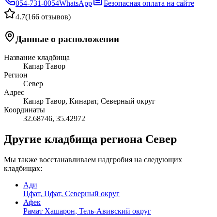
054-731-0054
WhatsApp
Безопасная оплата на сайте
4.7
(
166 отзывов
)
Данные о расположении
Название кладбища
Капар Тавор
Регион
Север
Адрес
Капар Тавор, Кинарат, Северный округ
Координаты
32.68746
,
35.42972
Другие кладбища региона Север
Мы также восстанавливаем надгробия на следующих
кладбищах:
Ади
Цфат, Цфат, Северный округ
Афек
Рамат Хашарон, Тель-Авивский округ