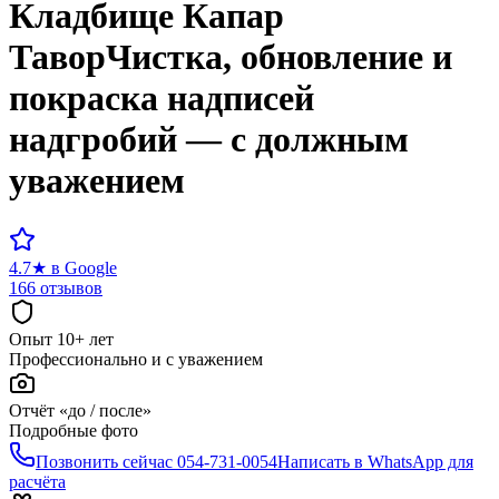
Кладбище
Капар
Тавор
Чистка, обновление и
покраска надписей
надгробий — с должным
уважением
4.7
★
в Google
166 отзывов
Опыт 10+ лет
Профессионально и с уважением
Отчёт «до / после»
Подробные фото
Позвонить сейчас
054-731-0054
Написать в WhatsApp для
расчёта