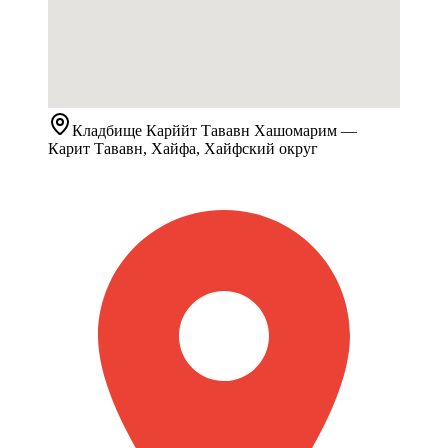
Кладбище
Карййт Тававн Хашомарим
—
Карит Тававн, Хайфа, Хайфский округ