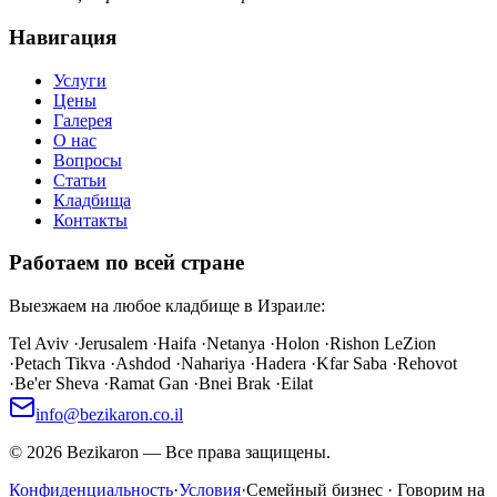
Навигация
Услуги
Цены
Галерея
О нас
Вопросы
Статьи
Кладбища
Контакты
Работаем по всей стране
Выезжаем на любое кладбище в Израиле:
Tel Aviv
·
Jerusalem
·
Haifa
·
Netanya
·
Holon
·
Rishon LeZion
·
Petach Tikva
·
Ashdod
·
Nahariya
·
Hadera
·
Kfar Saba
·
Rehovot
·
Be'er Sheva
·
Ramat Gan
·
Bnei Brak
·
Eilat
info@bezikaron.co.il
©
2026
Bezikaron
—
Все права защищены.
Конфиденциальность
·
Условия
·
Семейный бизнес · Говорим на