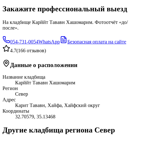
Закажите профессиональный выезд
На кладбище Карййт Тававн Хашомарим. Фотоотчёт «до/
после».
054-731-0054
WhatsApp
Безопасная оплата на сайте
4.7
(
166 отзывов
)
Данные о расположении
Название кладбища
Карййт Тававн Хашомарим
Регион
Север
Адрес
Карит Тававн, Хайфа, Хайфский округ
Координаты
32.70579
,
35.13468
Другие кладбища региона Север