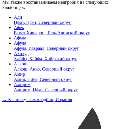
Мы также восстанавливаем надгробия на следующих
кладбищах:
Ади
Цфат, Цфат, Северный округ
Афек
Рамат Хашарон, Тель-Авивский округ
Афула
Афула
Афула, Йзараал, Северный округ
Ахихуд
Хайфа, Хайфа, Хайфский округ
Алкош
Алкош, Акко, Северный округ
Амир
Амир, Цфат, Северный округ
Амирим
Амирим, Цфат, Северный округ
→ К списку всех кладбищ Израиля