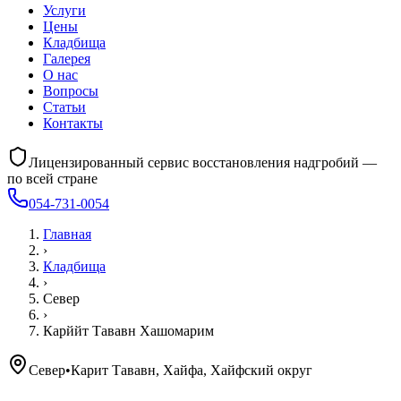
Услуги
Цены
Кладбища
Галерея
О нас
Вопросы
Статьи
Контакты
Лицензированный сервис восстановления надгробий —
по всей стране
054-731-0054
Главная
›
Кладбища
›
Север
›
Карййт Тававн Хашомарим
Север
•
Карит Тававн, Хайфа, Хайфский округ