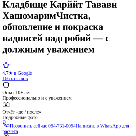
Кладбище
Карййт Тававн
Хашомарим
Чистка,
обновление и покраска
надписей надгробий — с
должным уважением
4.7
★
в Google
166 отзывов
Опыт 10+ лет
Профессионально и с уважением
Отчёт «до / после»
Подробные фото
Позвонить сейчас
054-731-0054
Написать в WhatsApp для
расчёта