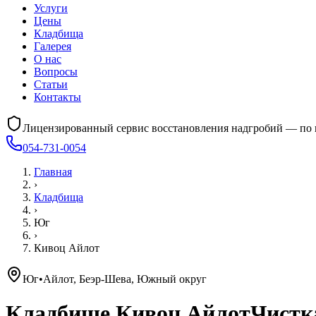
Услуги
Цены
Кладбища
Галерея
О нас
Вопросы
Статьи
Контакты
Лицензированный сервис восстановления надгробий — по 
054-731-0054
Главная
›
Кладбища
›
Юг
›
Кивоц Айлот
Юг
•
Айлот, Беэр-Шева, Южный округ
Кладбище
Кивоц Айлот
Чистк