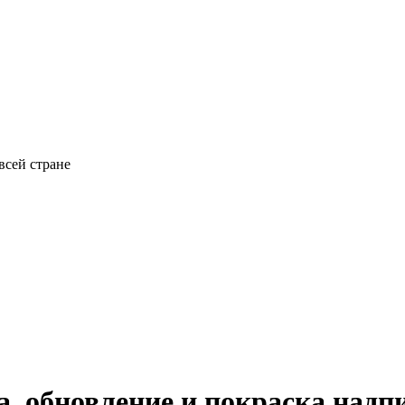
всей стране
а, обновление и покраска над