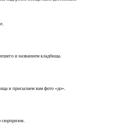
е.
опшего и названием кладбища.
ища и присылаем вам фото «до».
з сюрпризов.