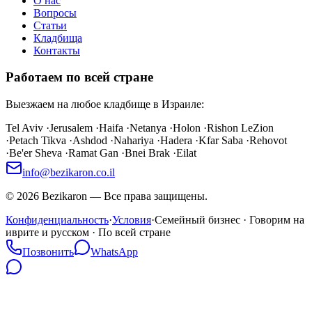
О нас
Вопросы
Статьи
Кладбища
Контакты
Работаем по всей стране
Выезжаем на любое кладбище в Израиле:
Tel Aviv
·
Jerusalem
·
Haifa
·
Netanya
·
Holon
·
Rishon LeZion
·
Petach Tikva
·
Ashdod
·
Nahariya
·
Hadera
·
Kfar Saba
·
Rehovot
·
Be'er Sheva
·
Ramat Gan
·
Bnei Brak
·
Eilat
info@bezikaron.co.il
©
2026
Bezikaron
—
Все права защищены.
Конфиденциальность
·
Условия
·
Семейный бизнес · Говорим на
иврите и русском · По всей стране
Позвонить
WhatsApp