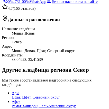
054-731-0054
WhatsApp
Безопасная оплата на сайте
4.7
(
166 отзывов
)
Данные о расположении
Название кладбища
Мошав Довав
Регион
Север
Адрес
Мошав Довав, Цфат, Северный округ
Координаты
33.04923
,
35.41539
Другие кладбища региона Север
Мы также восстанавливаем надгробия на следующих
кладбищах:
Ади
Цфат, Цфат, Северный округ
Афек
Рамат Хашарон, Тель-Авивский округ