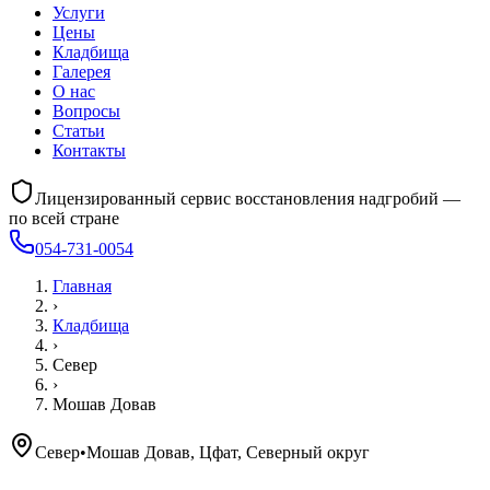
Услуги
Цены
Кладбища
Галерея
О нас
Вопросы
Статьи
Контакты
Лицензированный сервис восстановления надгробий —
по всей стране
054-731-0054
Главная
›
Кладбища
›
Север
›
Мошав Довав
Север
•
Мошав Довав, Цфат, Северный округ