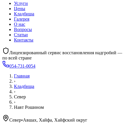
Услуги
Цены
Кладбища
Галерея
О нас
Вопросы
Статьи
Контакты
Лицензированный сервис восстановления надгробий —
по всей стране
054-731-0054
Главная
›
Кладбища
›
Север
›
Навт Рошином
Север
•
Авшах, Хайфа, Хайфский округ