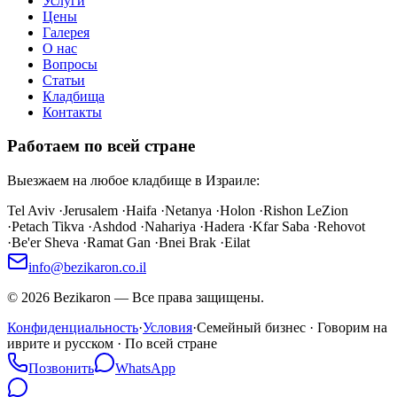
Услуги
Цены
Галерея
О нас
Вопросы
Статьи
Кладбища
Контакты
Работаем по всей стране
Выезжаем на любое кладбище в Израиле:
Tel Aviv
·
Jerusalem
·
Haifa
·
Netanya
·
Holon
·
Rishon LeZion
·
Petach Tikva
·
Ashdod
·
Nahariya
·
Hadera
·
Kfar Saba
·
Rehovot
·
Be'er Sheva
·
Ramat Gan
·
Bnei Brak
·
Eilat
info@bezikaron.co.il
©
2026
Bezikaron
—
Все права защищены.
Конфиденциальность
·
Условия
·
Семейный бизнес · Говорим на
иврите и русском · По всей стране
Позвонить
WhatsApp