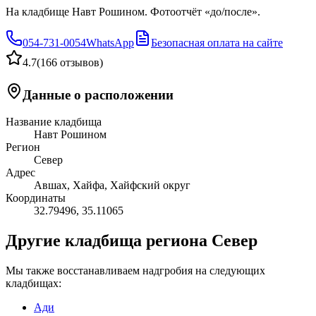
На кладбище Навт Рошином. Фотоотчёт «до/после».
054-731-0054
WhatsApp
Безопасная оплата на сайте
4.7
(
166 отзывов
)
Данные о расположении
Название кладбища
Навт Рошином
Регион
Север
Адрес
Авшах, Хайфа, Хайфский округ
Координаты
32.79496
,
35.11065
Другие кладбища региона Север
Мы также восстанавливаем надгробия на следующих
кладбищах:
Ади