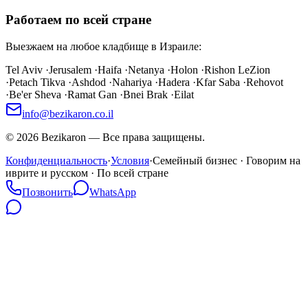
Работаем по всей стране
Выезжаем на любое кладбище в Израиле:
Tel Aviv
·
Jerusalem
·
Haifa
·
Netanya
·
Holon
·
Rishon LeZion
·
Petach Tikva
·
Ashdod
·
Nahariya
·
Hadera
·
Kfar Saba
·
Rehovot
·
Be'er Sheva
·
Ramat Gan
·
Bnei Brak
·
Eilat
info@bezikaron.co.il
©
2026
Bezikaron
—
Все права защищены.
Конфиденциальность
·
Условия
·
Семейный бизнес · Говорим на
иврите и русском · По всей стране
Позвонить
WhatsApp