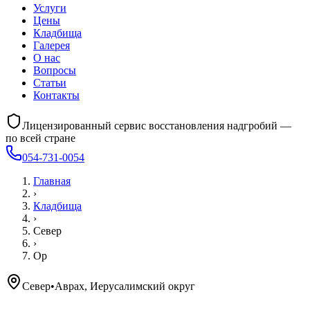
Услуги
Цены
Кладбища
Галерея
О нас
Вопросы
Статьи
Контакты
Лицензированный сервис восстановления надгробий —
по всей стране
054-731-0054
Главная
›
Кладбища
›
Север
›
Ор
Север
•
Аврах, Иерусалимский округ