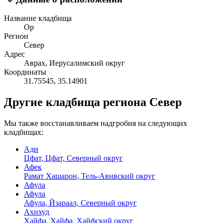
Название кладбища
Ор
Регион
Север
Адрес
Аврах, Иерусалимский округ
Координаты
31.75545
,
35.14901
Другие кладбища региона Север
Мы также восстанавливаем надгробия на следующих
кладбищах:
Ади
Цфат, Цфат, Северный округ
Афек
Рамат Хашарон, Тель-Авивский округ
Афула
Афула
Афула, Йзараал, Северный округ
Ахихуд
Хайфа, Хайфа, Хайфский округ