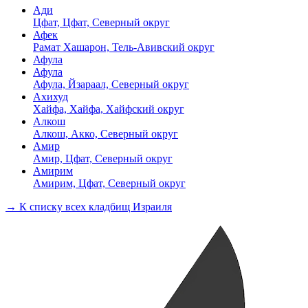
Ади
Цфат, Цфат, Северный округ
Афек
Рамат Хашарон, Тель-Авивский округ
Афула
Афула
Афула, Йзараал, Северный округ
Ахихуд
Хайфа, Хайфа, Хайфский округ
Алкош
Алкош, Акко, Северный округ
Амир
Амир, Цфат, Северный округ
Амирим
Амирим, Цфат, Северный округ
→ К списку всех кладбищ Израиля