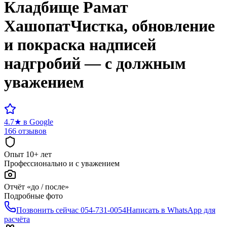
Кладбище
Рамат
Хашопат
Чистка, обновление
и покраска надписей
надгробий — с должным
уважением
4.7
★
в Google
166 отзывов
Опыт 10+ лет
Профессионально и с уважением
Отчёт «до / после»
Подробные фото
Позвонить сейчас
054-731-0054
Написать в WhatsApp для
расчёта