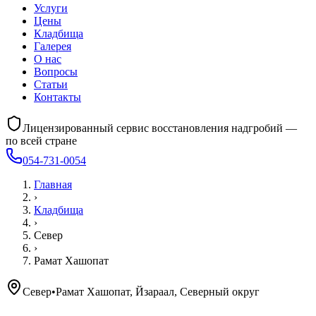
Услуги
Цены
Кладбища
Галерея
О нас
Вопросы
Статьи
Контакты
Лицензированный сервис восстановления надгробий —
по всей стране
054-731-0054
Главная
›
Кладбища
›
Север
›
Рамат Хашопат
Север
•
Рамат Хашопат, Йзараал, Северный округ