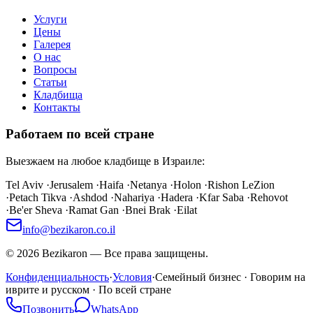
Услуги
Цены
Галерея
О нас
Вопросы
Статьи
Кладбища
Контакты
Работаем по всей стране
Выезжаем на любое кладбище в Израиле:
Tel Aviv
·
Jerusalem
·
Haifa
·
Netanya
·
Holon
·
Rishon LeZion
·
Petach Tikva
·
Ashdod
·
Nahariya
·
Hadera
·
Kfar Saba
·
Rehovot
·
Be'er Sheva
·
Ramat Gan
·
Bnei Brak
·
Eilat
info@bezikaron.co.il
©
2026
Bezikaron
—
Все права защищены.
Конфиденциальность
·
Условия
·
Семейный бизнес · Говорим на
иврите и русском · По всей стране
Позвонить
WhatsApp