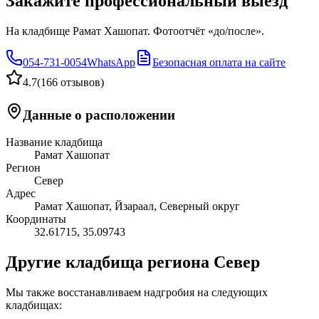
Закажите профессиональный выезд
На кладбище Рамат Хашопат. Фотоотчёт «до/после».
054-731-0054
WhatsApp
Безопасная оплата на сайте
4.7
(
166 отзывов
)
Данные о расположении
Название кладбища
Рамат Хашопат
Регион
Север
Адрес
Рамат Хашопат, Йзараал, Северный округ
Координаты
32.61715
,
35.09743
Другие кладбища региона Север
Мы также восстанавливаем надгробия на следующих
кладбищах: