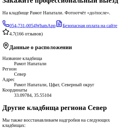
Закажите профессиональный выезд
На кладбище Рамот Напатали. Фотоотчёт «до/после».
054-731-0054
WhatsApp
Безопасная оплата на сайте
4.7
(
166 отзывов
)
Данные о расположении
Название кладбища
Рамот Напатали
Регион
Север
Адрес
Рамот Напатали, Цфат, Северный округ
Координаты
33.09784
,
35.55104
Другие кладбища региона Север
Мы также восстанавливаем надгробия на следующих
кладбищах: