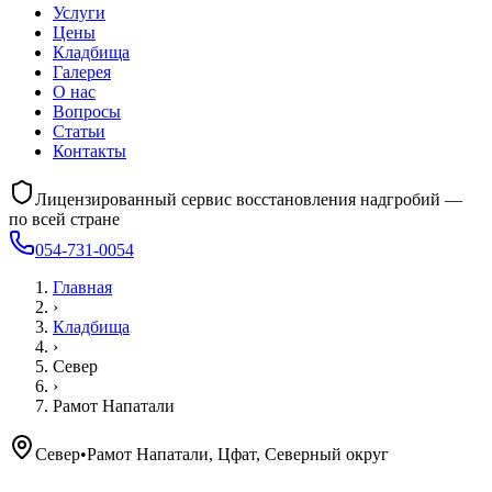
Услуги
Цены
Кладбища
Галерея
О нас
Вопросы
Статьи
Контакты
Лицензированный сервис восстановления надгробий —
по всей стране
054-731-0054
Главная
›
Кладбища
›
Север
›
Рамот Напатали
Север
•
Рамот Напатали, Цфат, Северный округ