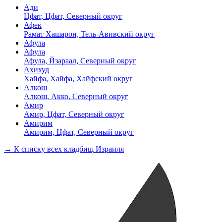
Ади
Цфат, Цфат, Северный округ
Афек
Рамат Хашарон, Тель-Авивский округ
Афула
Афула
Афула, Йзараал, Северный округ
Ахихуд
Хайфа, Хайфа, Хайфский округ
Алкош
Алкош, Акко, Северный округ
Амир
Амир, Цфат, Северный округ
Амирим
Амирим, Цфат, Северный округ
→ К списку всех кладбищ Израиля