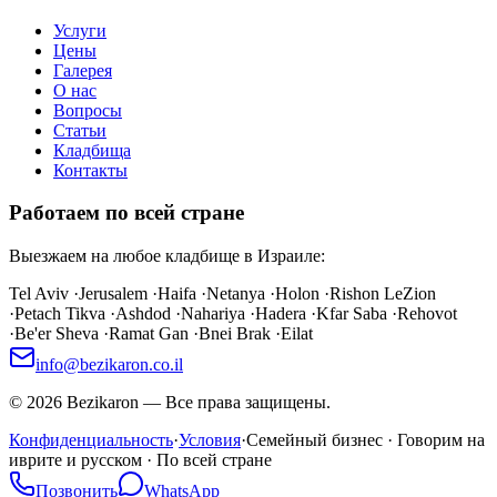
Услуги
Цены
Галерея
О нас
Вопросы
Статьи
Кладбища
Контакты
Работаем по всей стране
Выезжаем на любое кладбище в Израиле:
Tel Aviv
·
Jerusalem
·
Haifa
·
Netanya
·
Holon
·
Rishon LeZion
·
Petach Tikva
·
Ashdod
·
Nahariya
·
Hadera
·
Kfar Saba
·
Rehovot
·
Be'er Sheva
·
Ramat Gan
·
Bnei Brak
·
Eilat
info@bezikaron.co.il
©
2026
Bezikaron
—
Все права защищены.
Конфиденциальность
·
Условия
·
Семейный бизнес · Говорим на
иврите и русском · По всей стране
Позвонить
WhatsApp