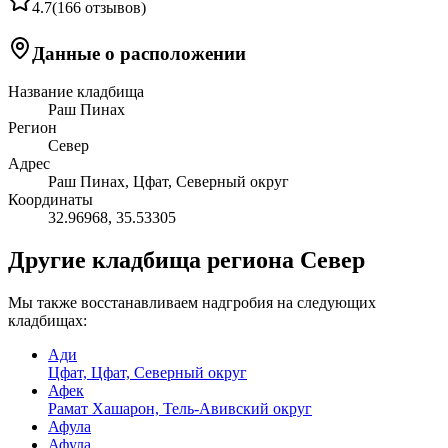
4.7
(
166 отзывов
)
Данные о расположении
Название кладбища
Раш Пинах
Регион
Север
Адрес
Раш Пинах, Цфат, Северный округ
Координаты
32.96968
,
35.53305
Другие кладбища региона Север
Мы также восстанавливаем надгробия на следующих
кладбищах:
Ади
Цфат, Цфат, Северный округ
Афек
Рамат Хашарон, Тель-Авивский округ
Афула
Афула