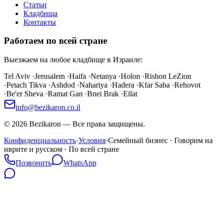
Статьи
Кладбища
Контакты
Работаем по всей стране
Выезжаем на любое кладбище в Израиле:
Tel Aviv
·
Jerusalem
·
Haifa
·
Netanya
·
Holon
·
Rishon LeZion
·
Petach Tikva
·
Ashdod
·
Nahariya
·
Hadera
·
Kfar Saba
·
Rehovot
·
Be'er Sheva
·
Ramat Gan
·
Bnei Brak
·
Eilat
info@bezikaron.co.il
©
2026
Bezikaron
—
Все права защищены.
Конфиденциальность
·
Условия
·
Семейный бизнес · Говорим на
иврите и русском · По всей стране
Позвонить
WhatsApp