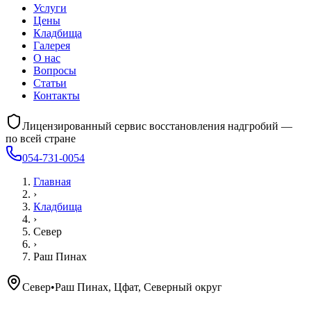
Услуги
Цены
Кладбища
Галерея
О нас
Вопросы
Статьи
Контакты
Лицензированный сервис восстановления надгробий —
по всей стране
054-731-0054
Главная
›
Кладбища
›
Север
›
Раш Пинах
Север
•
Раш Пинах, Цфат, Северный округ