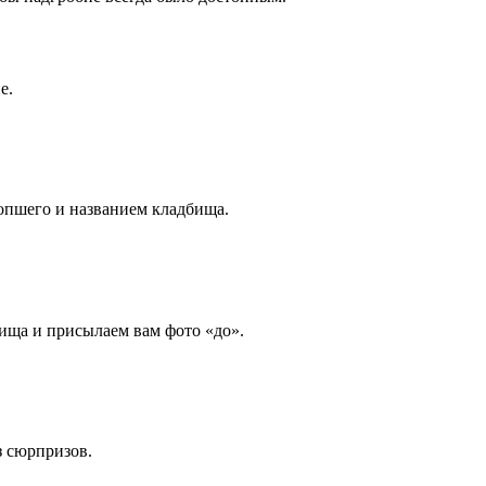
е.
опшего и названием кладбища.
ища и присылаем вам фото «до».
з сюрпризов.