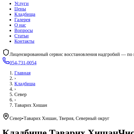
Услуги
Цены
Кладбища
Галерея
О нас
Вопросы
Статьи
Контакты
Лицензированный сервис восстановления надгробий — по 
054-731-0054
Главная
›
Кладбища
›
Север
›
Таварих Хишан
Север
•
Таварих Хишан, Тверия, Северный округ
Кладбище
Таварих Хишан
Чис