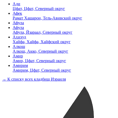
Ади
Цфат, Цфат, Северный округ
Афек
Рамат Хашарон, Тель-Авивский округ
Афула
Афула
Афула, Йзараал, Северный округ
Ахихуд
Хайфа, Хайфа, Хайфский округ
Алкош
Алкош, Акко, Северный округ
Амир
Амир, Цфат, Северный округ
Амирим
Амирим, Цфат, Северный округ
→ К списку всех кладбищ Израиля