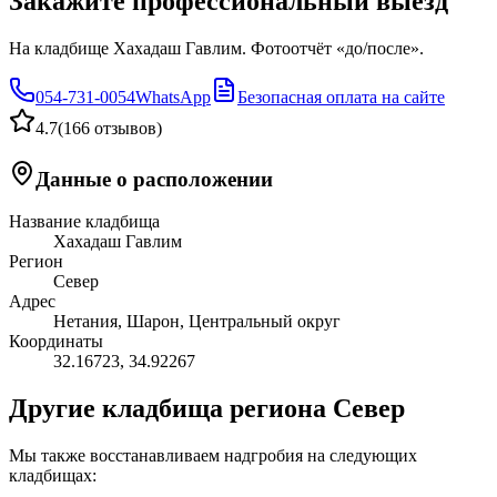
Закажите профессиональный выезд
На кладбище Хахадаш Гавлим. Фотоотчёт «до/после».
054-731-0054
WhatsApp
Безопасная оплата на сайте
4.7
(
166 отзывов
)
Данные о расположении
Название кладбища
Хахадаш Гавлим
Регион
Север
Адрес
Нетания, Шарон, Центральный округ
Координаты
32.16723
,
34.92267
Другие кладбища региона Север
Мы также восстанавливаем надгробия на следующих
кладбищах: