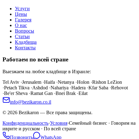
Услуги
Цены
Галерея
О нас
Вопросы
Статьи
Кладбища
Контакты
Работаем по всей стране
Выезжаем на любое кладбище в Израиле:
Tel Aviv
·
Jerusalem
·
Haifa
·
Netanya
·
Holon
·
Rishon LeZion
·
Petach Tikva
·
Ashdod
·
Nahariya
·
Hadera
·
Kfar Saba
·
Rehovot
·
Be'er Sheva
·
Ramat Gan
·
Bnei Brak
·
Eilat
info@bezikaron.co.il
©
2026
Bezikaron
—
Все права защищены.
Конфиденциальность
·
Условия
·
Семейный бизнес · Говорим на
иврите и русском · По всей стране
Позвонить
WhatsApp