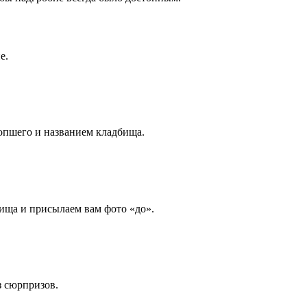
е.
опшего и названием кладбища.
ища и присылаем вам фото «до».
з сюрпризов.