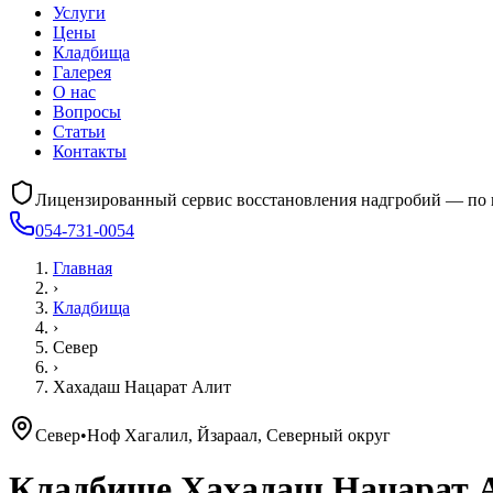
Услуги
Цены
Кладбища
Галерея
О нас
Вопросы
Статьи
Контакты
Лицензированный сервис восстановления надгробий — по 
054-731-0054
Главная
›
Кладбища
›
Север
›
Хахадаш Нацарат Алит
Север
•
Ноф Хагалил, Йзараал, Северный округ
Кладбище
Хахадаш Нацарат 