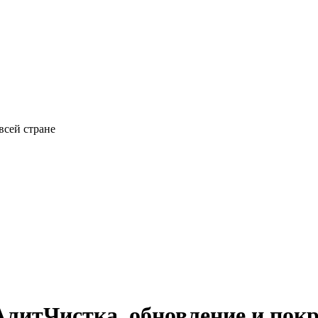
всей стране
Алит
Чистка, обновление и пок