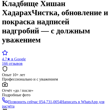
Кладбище
Хишан
Хадарах
Чистка, обновление и
покраска надписей
надгробий — с должным
уважением
4.7
★
в Google
166 отзывов
Опыт 10+ лет
Профессионально и с уважением
Отчёт «до / после»
Подробные фото
Позвонить сейчас
054-731-0054
Написать в WhatsApp для
расчёта