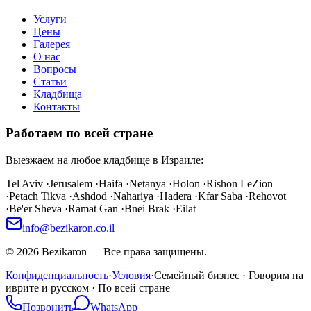
Услуги
Цены
Галерея
О нас
Вопросы
Статьи
Кладбища
Контакты
Работаем по всей стране
Выезжаем на любое кладбище в Израиле:
Tel Aviv
·
Jerusalem
·
Haifa
·
Netanya
·
Holon
·
Rishon LeZion
·
Petach Tikva
·
Ashdod
·
Nahariya
·
Hadera
·
Kfar Saba
·
Rehovot
·
Be'er Sheva
·
Ramat Gan
·
Bnei Brak
·
Eilat
info@bezikaron.co.il
©
2026
Bezikaron
—
Все права защищены.
Конфиденциальность
·
Условия
·
Семейный бизнес · Говорим на
иврите и русском · По всей стране
Позвонить
WhatsApp