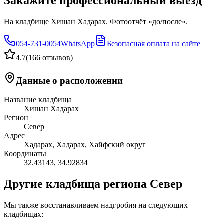
Закажите профессиональный выезд
На кладбище Хишан Хадарах. Фотоотчёт «до/после».
054-731-0054
WhatsApp
Безопасная оплата на сайте
4.7
(
166 отзывов
)
Данные о расположении
Название кладбища
Хишан Хадарах
Регион
Север
Адрес
Хадарах, Хадарах, Хайфский округ
Координаты
32.43143
,
34.92834
Другие кладбища региона Север
Мы также восстанавливаем надгробия на следующих
кладбищах: