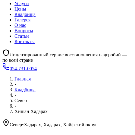
Услуги
Цены
Кладбища
Галерея
О нас
Вопросы
Статьи
Контакты
Лицензированный сервис восстановления надгробий —
по всей стране
054-731-0054
Главная
›
Кладбища
›
Север
›
Хишан Хадарах
Север
•
Хадарах, Хадарах, Хайфский округ