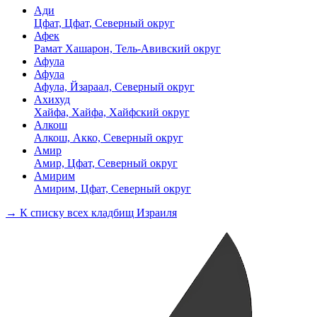
Ади
Цфат, Цфат, Северный округ
Афек
Рамат Хашарон, Тель-Авивский округ
Афула
Афула
Афула, Йзараал, Северный округ
Ахихуд
Хайфа, Хайфа, Хайфский округ
Алкош
Алкош, Акко, Северный округ
Амир
Амир, Цфат, Северный округ
Амирим
Амирим, Цфат, Северный округ
→ К списку всех кладбищ Израиля