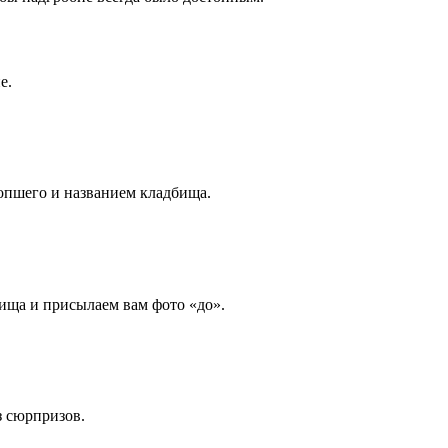
е.
опшего и названием кладбища.
ища и присылаем вам фото «до».
з сюрпризов.