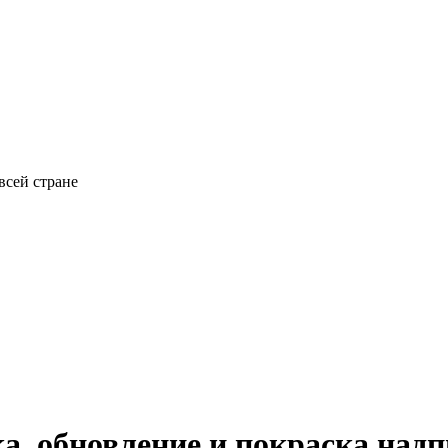
всей стране
а, обновление и покраска над