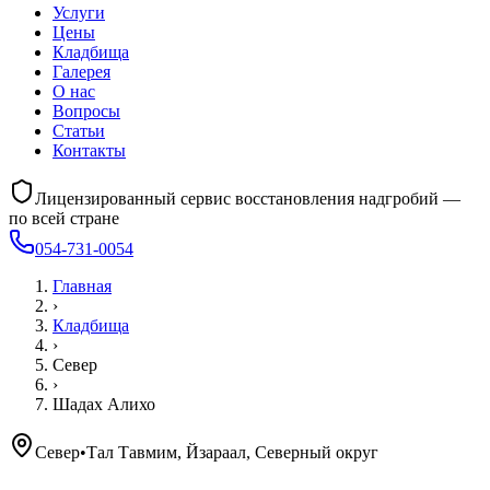
Услуги
Цены
Кладбища
Галерея
О нас
Вопросы
Статьи
Контакты
Лицензированный сервис восстановления надгробий —
по всей стране
054-731-0054
Главная
›
Кладбища
›
Север
›
Шадах Алихо
Север
•
Тал Тавмим, Йзараал, Северный округ