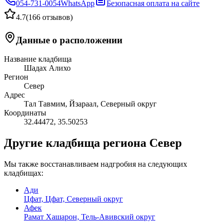
054-731-0054
WhatsApp
Безопасная оплата на сайте
4.7
(
166 отзывов
)
Данные о расположении
Название кладбища
Шадах Алихо
Регион
Север
Адрес
Тал Тавмим, Йзараал, Северный округ
Координаты
32.44472
,
35.50253
Другие кладбища региона Север
Мы также восстанавливаем надгробия на следующих
кладбищах:
Ади
Цфат, Цфат, Северный округ
Афек
Рамат Хашарон, Тель-Авивский округ