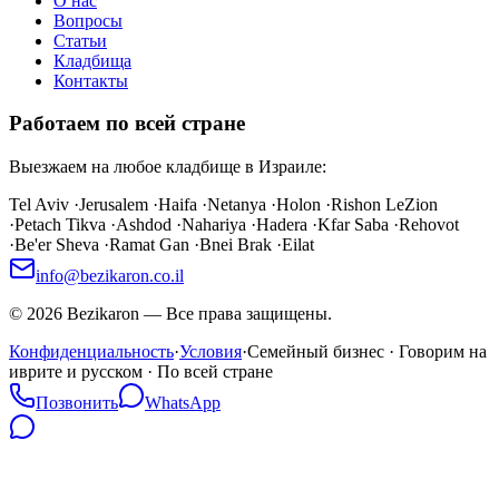
О нас
Вопросы
Статьи
Кладбища
Контакты
Работаем по всей стране
Выезжаем на любое кладбище в Израиле:
Tel Aviv
·
Jerusalem
·
Haifa
·
Netanya
·
Holon
·
Rishon LeZion
·
Petach Tikva
·
Ashdod
·
Nahariya
·
Hadera
·
Kfar Saba
·
Rehovot
·
Be'er Sheva
·
Ramat Gan
·
Bnei Brak
·
Eilat
info@bezikaron.co.il
©
2026
Bezikaron
—
Все права защищены.
Конфиденциальность
·
Условия
·
Семейный бизнес · Говорим на
иврите и русском · По всей стране
Позвонить
WhatsApp