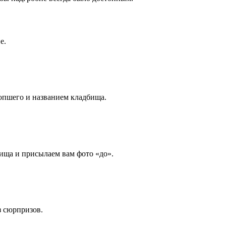
е.
опшего и названием кладбища.
ища и присылаем вам фото «до».
з сюрпризов.