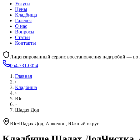
Услуги
Цены
Кладбища
Галерея
О нас
Вопросы
Статьи
Контакты
Лицензированный сервис восстановления надгробий — по 
054-731-0054
Главная
›
Кладбища
›
Юг
›
Шадах Дод
Юг
•
Шадах Дод, Ашкелон, Южный округ
Кладбище
Шадах Дод
Чистка,