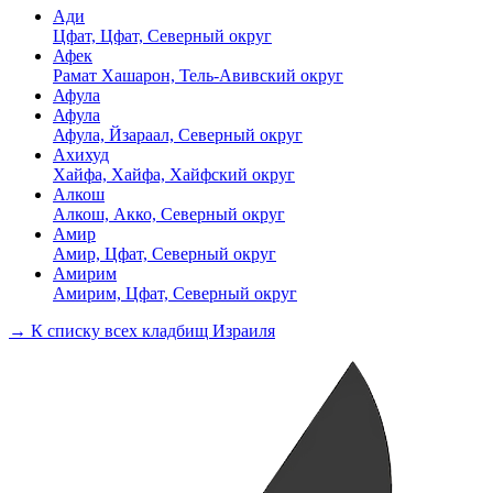
Ади
Цфат, Цфат, Северный округ
Афек
Рамат Хашарон, Тель-Авивский округ
Афула
Афула
Афула, Йзараал, Северный округ
Ахихуд
Хайфа, Хайфа, Хайфский округ
Алкош
Алкош, Акко, Северный округ
Амир
Амир, Цфат, Северный округ
Амирим
Амирим, Цфат, Северный округ
→ К списку всех кладбищ Израиля