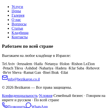
Услуги
Цены
Галерея
О нас
Вопросы
Статьи
Кладбища
Контакты
Работаем по всей стране
Выезжаем на любое кладбище в Израиле:
Tel Aviv
·
Jerusalem
·
Haifa
·
Netanya
·
Holon
·
Rishon LeZion
·
Petach Tikva
·
Ashdod
·
Nahariya
·
Hadera
·
Kfar Saba
·
Rehovot
·
Be'er Sheva
·
Ramat Gan
·
Bnei Brak
·
Eilat
info@bezikaron.co.il
©
2026
Bezikaron
—
Все права защищены.
Конфиденциальность
·
Условия
·
Семейный бизнес · Говорим на
иврите и русском · По всей стране
Позвонить
WhatsApp