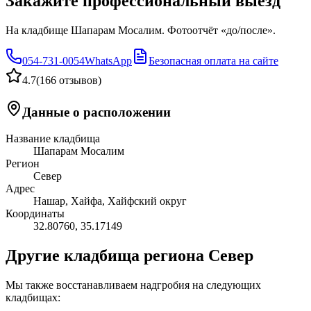
Закажите профессиональный выезд
На кладбище Шапарам Мосалим. Фотоотчёт «до/после».
054-731-0054
WhatsApp
Безопасная оплата на сайте
4.7
(
166 отзывов
)
Данные о расположении
Название кладбища
Шапарам Мосалим
Регион
Север
Адрес
Нашар, Хайфа, Хайфский округ
Координаты
32.80760
,
35.17149
Другие кладбища региона Север
Мы также восстанавливаем надгробия на следующих
кладбищах: