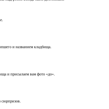
е.
опшего и названием кладбища.
ища и присылаем вам фото «до».
з сюрпризов.