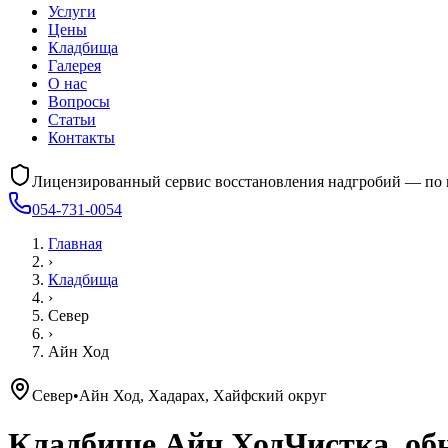
Услуги
Цены
Кладбища
Галерея
О нас
Вопросы
Статьи
Контакты
Лицензированный сервис восстановления надгробий — по 
054-731-0054
Главная
›
Кладбища
›
Север
›
Айн Ход
Север
•
Айн Ход, Хадарах, Хайфский округ
Кладбище
Айн Ход
Чистка, об