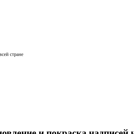
всей стране
новление и покраска надписей