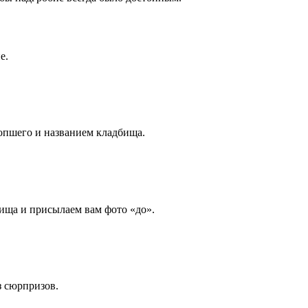
е.
опшего и названием кладбища.
ища и присылаем вам фото «до».
з сюрпризов.