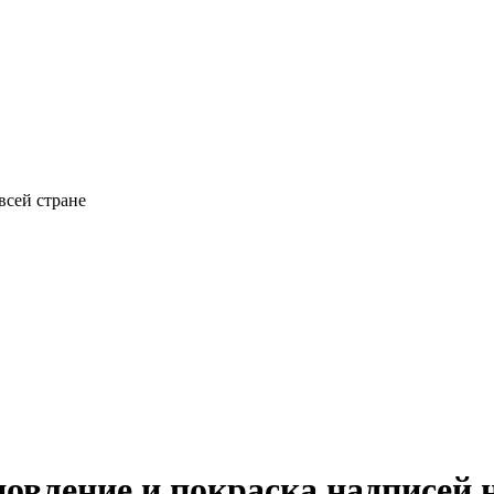
всей стране
новление и покраска надписей