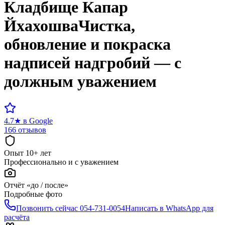
Кладбище
Капар
Йхахошва
Чистка,
обновление и покраска
надписей надгробий — с
должным уважением
4.7
★
в Google
166 отзывов
Опыт 10+ лет
Профессионально и с уважением
Отчёт «до / после»
Подробные фото
Позвонить сейчас
054-731-0054
Написать в WhatsApp для
расчёта