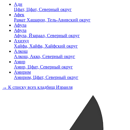
Ади
Цфат, Цфат, Северный округ
Афек
Рамат Хашарон, Тель-Авивский округ
Афула
Афула
Афула, Йзараал, Северный округ
Ахихуд
Хайфа, Хайфа, Хайфский округ
Алкош
Алкош, Акко, Северный округ
Амир
Амир, Цфат, Северный округ
Амирим
Амирим, Цфат, Северный округ
→ К списку всех кладбищ Израиля