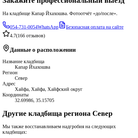
Закажите профессиональный выезд
На кладбище Капар Йхахошва. Фотоотчёт «до/после».
054-731-0054
WhatsApp
Безопасная оплата на сайте
4.7
(
166 отзывов
)
Данные о расположении
Название кладбища
Капар Йхахошва
Регион
Север
Адрес
Хайфа, Хайфа, Хайфский округ
Координаты
32.69986
,
35.15705
Другие кладбища региона Север
Мы также восстанавливаем надгробия на следующих
кладбищах: