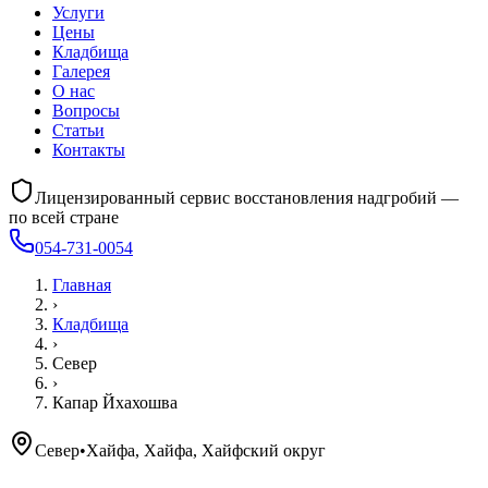
Услуги
Цены
Кладбища
Галерея
О нас
Вопросы
Статьи
Контакты
Лицензированный сервис восстановления надгробий —
по всей стране
054-731-0054
Главная
›
Кладбища
›
Север
›
Капар Йхахошва
Север
•
Хайфа, Хайфа, Хайфский округ