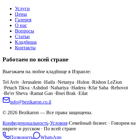
Услуги
Цены
Галерея
О нас
Вопросы
Статьи
Кладбища
Контакты
Работаем по всей стране
Выезжаем на любое кладбище в Израиле:
Tel Aviv
·
Jerusalem
·
Haifa
·
Netanya
·
Holon
·
Rishon LeZion
·
Petach Tikva
·
Ashdod
·
Nahariya
·
Hadera
·
Kfar Saba
·
Rehovot
·
Be'er Sheva
·
Ramat Gan
·
Bnei Brak
·
Eilat
info@bezikaron.co.il
©
2026
Bezikaron
—
Все права защищены.
Конфиденциальность
·
Условия
·
Семейный бизнес · Говорим на
иврите и русском · По всей стране
Позвонить
WhatsApp