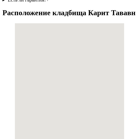
Расположение кладбища Карит Тававн