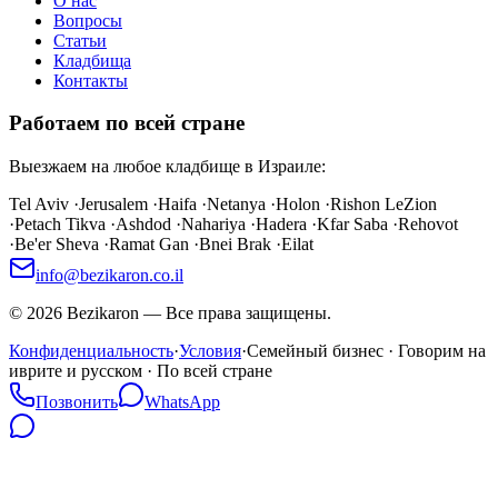
О нас
Вопросы
Статьи
Кладбища
Контакты
Работаем по всей стране
Выезжаем на любое кладбище в Израиле:
Tel Aviv
·
Jerusalem
·
Haifa
·
Netanya
·
Holon
·
Rishon LeZion
·
Petach Tikva
·
Ashdod
·
Nahariya
·
Hadera
·
Kfar Saba
·
Rehovot
·
Be'er Sheva
·
Ramat Gan
·
Bnei Brak
·
Eilat
info@bezikaron.co.il
©
2026
Bezikaron
—
Все права защищены.
Конфиденциальность
·
Условия
·
Семейный бизнес · Говорим на
иврите и русском · По всей стране
Позвонить
WhatsApp