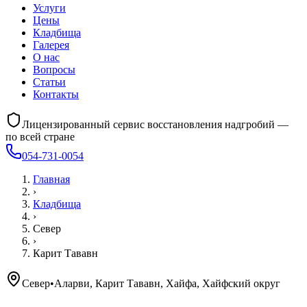
Услуги
Цены
Кладбища
Галерея
О нас
Вопросы
Статьи
Контакты
Лицензированный сервис восстановления надгробий —
по всей стране
054-731-0054
Главная
›
Кладбища
›
Север
›
Карит Тававн
Север
•
Аларви, Карит Тававн, Хайфа, Хайфский округ