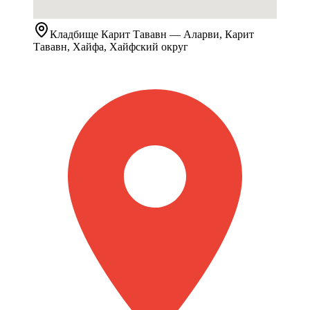
Кладбище
Карит Тававн
— Аларви, Карит
Тававн, Хайфа, Хайфский округ