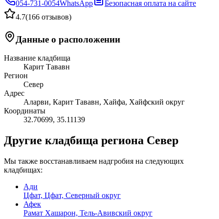
054-731-0054
WhatsApp
Безопасная оплата на сайте
4.7
(
166 отзывов
)
Данные о расположении
Название кладбища
Карит Тававн
Регион
Север
Адрес
Аларви, Карит Тававн, Хайфа, Хайфский округ
Координаты
32.70699
,
35.11139
Другие кладбища региона Север
Мы также восстанавливаем надгробия на следующих
кладбищах:
Ади
Цфат, Цфат, Северный округ
Афек
Рамат Хашарон, Тель-Авивский округ