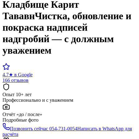
Кладбище
Карит
Тававн
Чистка, обновление и
покраска надписей
надгробий — с должным
уважением
4.7
★
в Google
166 отзывов
Опыт 10+ лет
Профессионально и с уважением
Отчёт «до / после»
Подробные фото
Позвонить сейчас
054-731-0054
Написать в WhatsApp для
расчёта