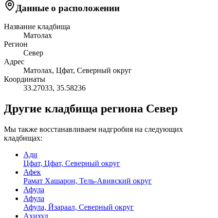
Данные о расположении
Название кладбища
Матолах
Регион
Север
Адрес
Матолах, Цфат, Северный округ
Координаты
33.27033
,
35.58236
Другие кладбища региона Север
Мы также восстанавливаем надгробия на следующих
кладбищах:
Ади
Цфат, Цфат, Северный округ
Афек
Рамат Хашарон, Тель-Авивский округ
Афула
Афула
Афула, Йзараал, Северный округ
Ахихуд