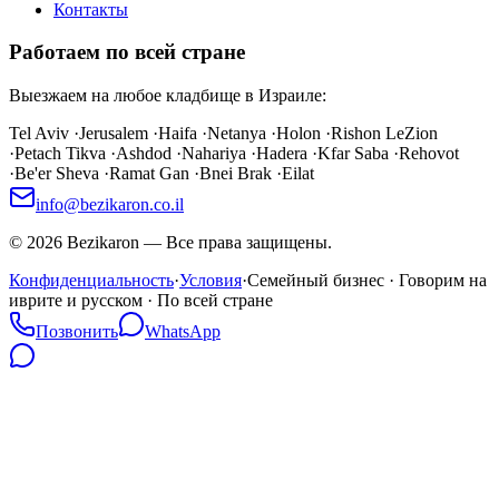
Контакты
Работаем по всей стране
Выезжаем на любое кладбище в Израиле:
Tel Aviv
·
Jerusalem
·
Haifa
·
Netanya
·
Holon
·
Rishon LeZion
·
Petach Tikva
·
Ashdod
·
Nahariya
·
Hadera
·
Kfar Saba
·
Rehovot
·
Be'er Sheva
·
Ramat Gan
·
Bnei Brak
·
Eilat
info@bezikaron.co.il
©
2026
Bezikaron
—
Все права защищены.
Конфиденциальность
·
Условия
·
Семейный бизнес · Говорим на
иврите и русском · По всей стране
Позвонить
WhatsApp