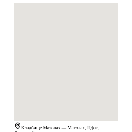
Кладбище
Матолах
— Матолах, Цфат,