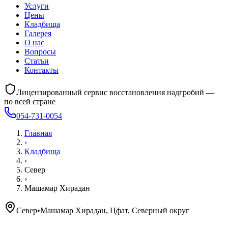
Услуги
Цены
Кладбища
Галерея
О нас
Вопросы
Статьи
Контакты
Лицензированный сервис восстановления надгробий —
по всей стране
054-731-0054
Главная
›
Кладбища
›
Север
›
Машамар Хирадан
Север
•
Машамар Хирадан, Цфат, Северный округ