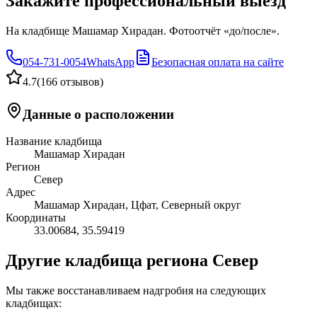
Закажите профессиональный выезд
На кладбище Машамар Хирадан. Фотоотчёт «до/после».
054-731-0054
WhatsApp
Безопасная оплата на сайте
4.7
(
166 отзывов
)
Данные о расположении
Название кладбища
Машамар Хирадан
Регион
Север
Адрес
Машамар Хирадан, Цфат, Северный округ
Координаты
33.00684
,
35.59419
Другие кладбища региона Север
Мы также восстанавливаем надгробия на следующих
кладбищах: