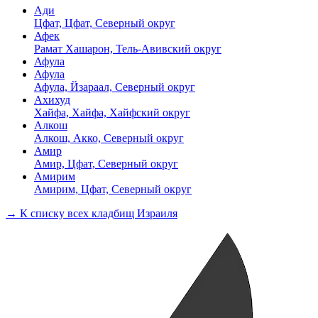
Ади
Цфат, Цфат, Северный округ
Афек
Рамат Хашарон, Тель-Авивский округ
Афула
Афула
Афула, Йзараал, Северный округ
Ахихуд
Хайфа, Хайфа, Хайфский округ
Алкош
Алкош, Акко, Северный округ
Амир
Амир, Цфат, Северный округ
Амирим
Амирим, Цфат, Северный округ
→ К списку всех кладбищ Израиля