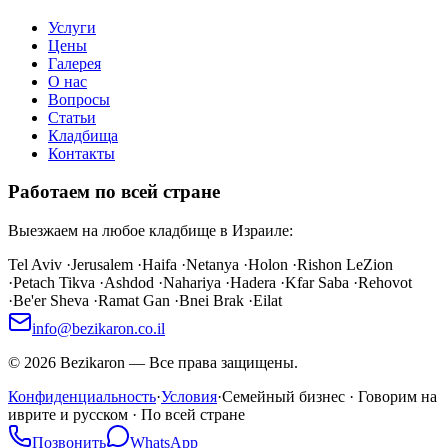
Услуги
Цены
Галерея
О нас
Вопросы
Статьи
Кладбища
Контакты
Работаем по всей стране
Выезжаем на любое кладбище в Израиле:
Tel Aviv
·
Jerusalem
·
Haifa
·
Netanya
·
Holon
·
Rishon LeZion
·
Petach Tikva
·
Ashdod
·
Nahariya
·
Hadera
·
Kfar Saba
·
Rehovot
·
Be'er Sheva
·
Ramat Gan
·
Bnei Brak
·
Eilat
info@bezikaron.co.il
©
2026
Bezikaron
—
Все права защищены.
Конфиденциальность
·
Условия
·
Семейный бизнес · Говорим на
иврите и русском · По всей стране
Позвонить
WhatsApp