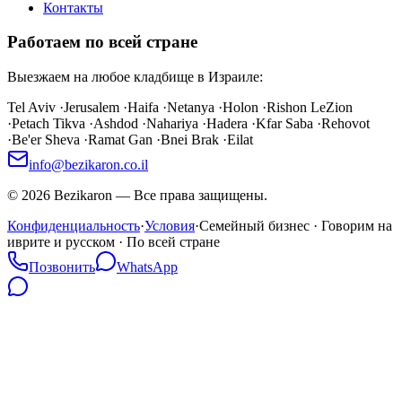
Контакты
Работаем по всей стране
Выезжаем на любое кладбище в Израиле:
Tel Aviv
·
Jerusalem
·
Haifa
·
Netanya
·
Holon
·
Rishon LeZion
·
Petach Tikva
·
Ashdod
·
Nahariya
·
Hadera
·
Kfar Saba
·
Rehovot
·
Be'er Sheva
·
Ramat Gan
·
Bnei Brak
·
Eilat
info@bezikaron.co.il
©
2026
Bezikaron
—
Все права защищены.
Конфиденциальность
·
Условия
·
Семейный бизнес · Говорим на
иврите и русском · По всей стране
Позвонить
WhatsApp