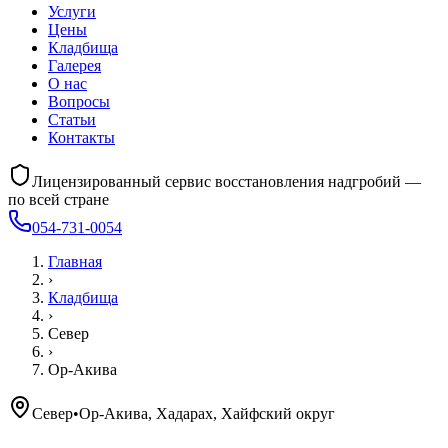
Услуги
Цены
Кладбища
Галерея
О нас
Вопросы
Статьи
Контакты
Лицензированный сервис восстановления надгробий —
по всей стране
054-731-0054
Главная
›
Кладбища
›
Север
›
Ор-Акива
Север
•
Ор-Акива, Хадарах, Хайфский округ