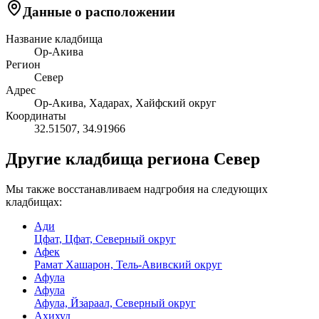
Данные о расположении
Название кладбища
Ор-Акива
Регион
Север
Адрес
Ор-Акива, Хадарах, Хайфский округ
Координаты
32.51507
,
34.91966
Другие кладбища региона Север
Мы также восстанавливаем надгробия на следующих
кладбищах:
Ади
Цфат, Цфат, Северный округ
Афек
Рамат Хашарон, Тель-Авивский округ
Афула
Афула
Афула, Йзараал, Северный округ
Ахихуд