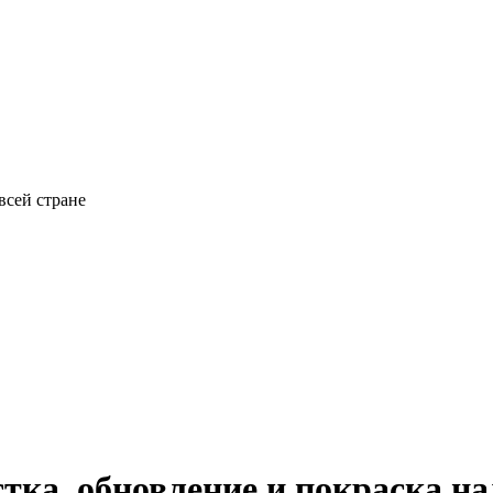
всей стране
тка, обновление и покраска н