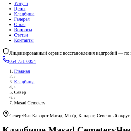
Услуги
Цены
Кладбища
Галерея
О нас
Вопросы
Статьи
Контакты
Лицензированный сервис восстановления надгробий — по 
054-731-0054
Главная
›
Кладбища
›
Север
›
Masad Cemetery
Север
•
Вит Каварот Масад, Маа'р, Канарат, Северный округ
Кладбище
Masad Cemetery
Чис