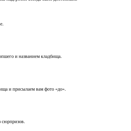
е.
опшего и названием кладбища.
ища и присылаем вам фото «до».
з сюрпризов.